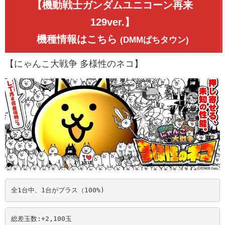
【機動戦士ガンダムユニコーン再来
129ver.】
機種情報はこちら
(DMMぱちタウン)
【にゃんこ大戦争 多様性のネコ】
全1台中、1台がプラス（100%)
総差玉数:+2,100玉