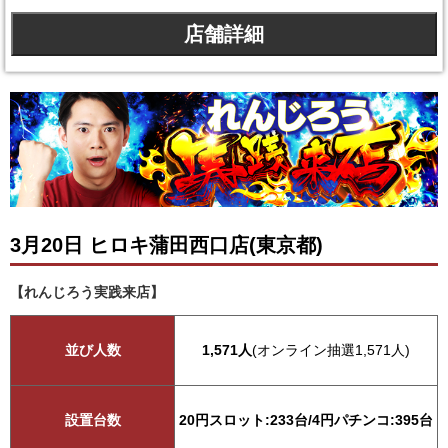
店舗詳細
3月20日 ヒロキ蒲田西口店(東京都)
【れんじろう実践来店】
並び人数
1,571人
(オンライン抽選1,571人)
設置台数
20円スロット:233台/4円パチンコ:395台