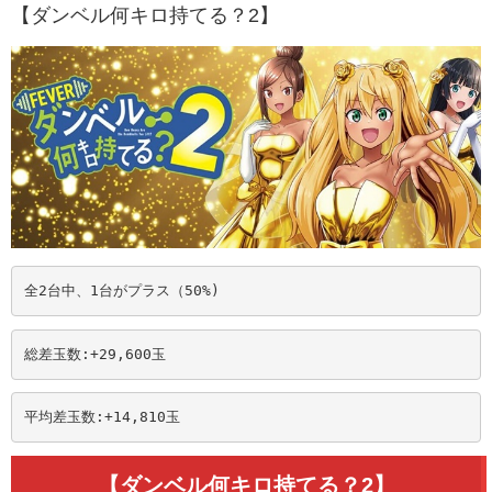
【ダンベル何キロ持てる？2】
全2台中、1台がプラス（50%)
総差玉数:+29,600玉
平均差玉数:+14,810玉
【ダンベル何キロ持てる？2】