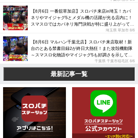
【8月6日 一番舘草加店】スロパチ来店in埼玉！カバ
ネリやマイジャグ5とメダル機の活躍が光る店内に！
スマスロではカバネリ海門決戦が特に盛り上がってい
た！
埼玉県 草加市
8/6
【8月6日 マルハン千葉北店】スロパチ来店取材！新
台のとある禁書目録2が終日大熱狂！また攻殻機動隊
～スマスロ化物語やマイジャグ5も好調さを示してい
た！
千葉県 千葉市稲毛区
8/6
最新記事一覧