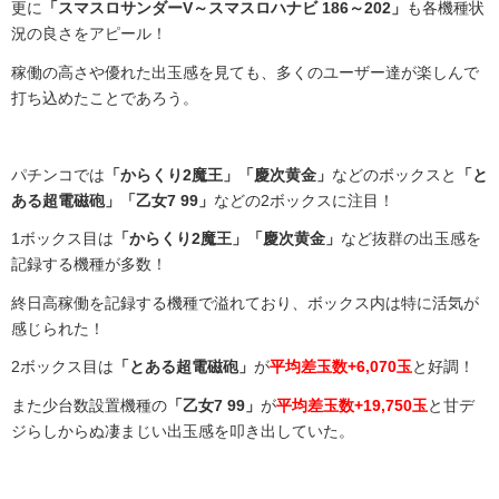
更に
「スマスロサンダーV～スマスロハナビ 186～202」
も各機種状
況の良さをアピール！
稼働の高さや優れた出玉感を見ても、多くのユーザー達が楽しんで
打ち込めたことであろう。
パチンコでは
「からくり2魔王」「慶次黄金」
などのボックスと
「と
ある超電磁砲」「乙女7 99」
などの2ボックスに注目！
1ボックス目は
「からくり2魔王」「慶次黄金」
など抜群の出玉感を
記録する機種が多数！
終日高稼働を記録する機種で溢れており、ボックス内は特に活気が
感じられた！
2ボックス目は
「とある超電磁砲」
が
平均差玉数+6,070玉
と好調！
また少台数設置機種の
「乙女7 99」
が
平均差玉数+19,750玉
と甘デ
ジらしからぬ凄まじい出玉感を叩き出していた。