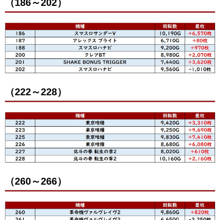
（186～202）
（222～228）
（260～266）