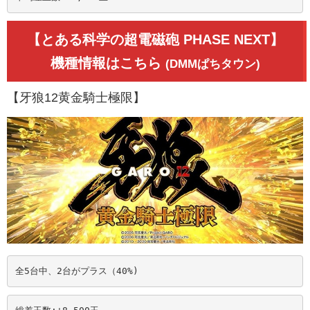
【とある科学の超電磁砲 PHASE NEXT】
機種情報はこちら
(DMMぱちタウン)
【牙狼12黄金騎士極限】
全5台中、2台がプラス（40%)