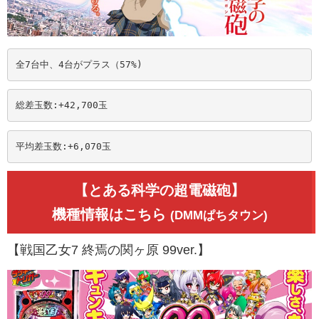
全7台中、4台がプラス（57%)
総差玉数:+42,700玉
平均差玉数:+6,070玉
【とある科学の超電磁砲】
機種情報はこちら
(DMMぱちタウン)
【戦国乙女7 終焉の関ヶ原 99ver.】