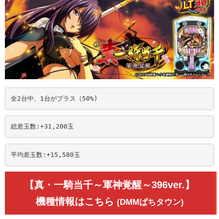
全2台中、1台がプラス（50%)
総差玉数:+31,200玉
平均差玉数:+15,580玉
【真・一騎当千～軍神覚醒～396ver.】
機種情報はこちら
(DMMぱちタウン)