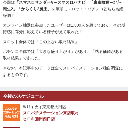
今回は
「スマスロサンダーV～スマスロハナビ」「東京喰種～北斗
転生2」「からくり2魔王」
を筆頭にスロット・パチンコどちらも絶
好調！
オンライン抽選に参加したユーザーは1,500人を超えており、その期
待感に存分に応えている様子が見て取れた！
スロット全体では「この上ない取材結果」、
パチンコ全体では「大きな盛り上がり」があり、「粘る価値がある
取材結果」であった。
※なお、本記事中のデータは全てスロパチステーション独自調査に
よるものです。
今後のスケジュール
8/11 (
火
) 東京都大田区
スロパチステーション来店取材
ヒロキ蒲田西口店