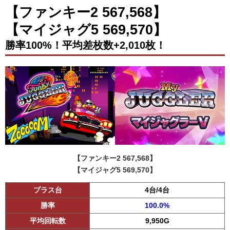
【ファンキー2 567,568】
【マイジャグ5 569,570】
勝率100%！平均差枚数+2,010枚！
【ファンキー2 567,568】
【マイジャグ5 569,570】
プラス台
4台/4台
勝率
100.0%
平均回転数
9,950G