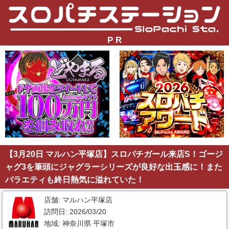
P R
【3月20日 マルハン平塚店】スロパチガール来店S！ゴージ
ャグ3を筆頭にジャグラーシリーズが良好な出玉感に！また
バラエティも終日熱気に溢れていた！
店舗: マルハン平塚店
訪問日: 2026/03/20
地域: 神奈川県 平塚市