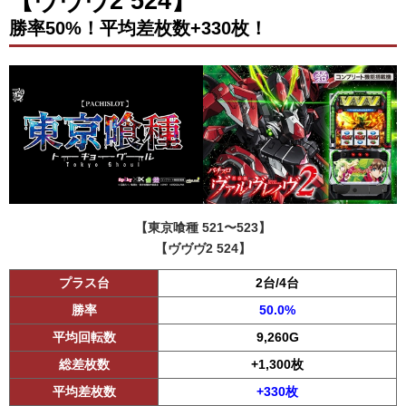
【ヴヴヴ2 524】
勝率50%！平均差枚数+330枚！
【東京喰種 521〜523】
【ヴヴヴ2 524】
プラス台
2台/4台
勝率
50.0%
平均回転数
9,260G
総差枚数
+1,300枚
平均差枚数
+330枚