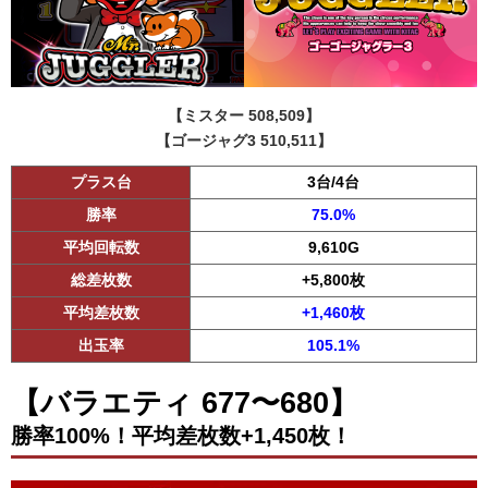
【ミスター 508,509】
【ゴージャグ3 510,511】
プラス台
3台/4台
勝率
75.0%
平均回転数
9,610G
総差枚数
+5,800枚
平均差枚数
+1,460枚
出玉率
105.1%
【バラエティ 677〜680】
勝率100%！平均差枚数+1,450枚！