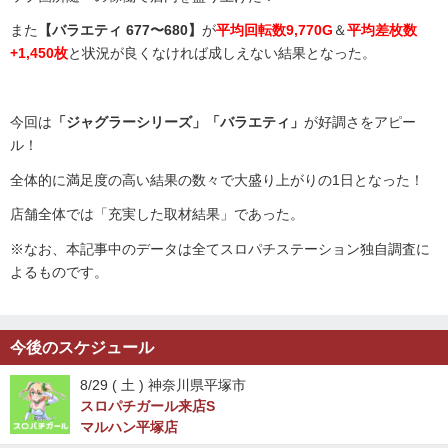
また
【バラエティ 677〜680】
が
平均回転数9,770G
＆
平均差枚数
+1,450枚
と状況が良くなければ成しえない結果となった。
今回は
「ジャグラーシリーズ」「バラエティ」
が好調さをアピー
ル！
全体的に満足度の高い結果の数々で大盛り上がりの1日となった！
店舗全体では「充実した取材結果」であった。
※なお、本記事中のデータは全てスロパチステーション独自調査に
よるものです。
今後のスケジュール
8/29 (
土
) 神奈川県平塚市
スロパチガール来店S
マルハン平塚店