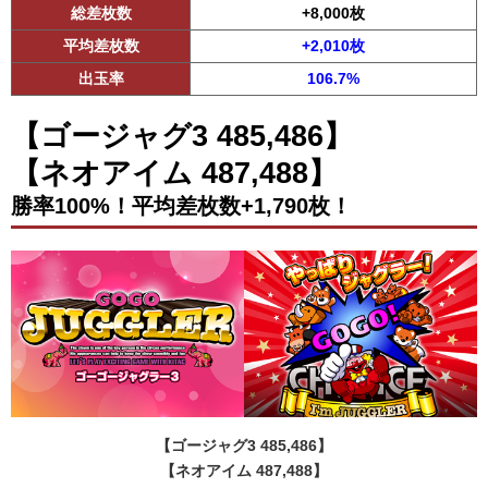
総差枚数
+8,000枚
平均差枚数
+2,010枚
出玉率
106.7%
【ゴージャグ3 485,486】
【ネオアイム 487,488】
勝率100%！平均差枚数+1,790枚！
【ゴージャグ3 485,486】
【ネオアイム 487,488】