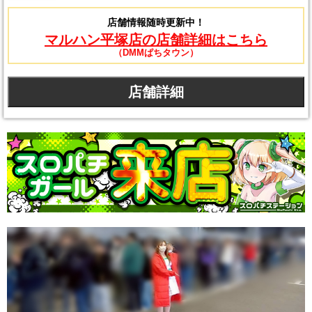
店舗情報随時更新中！
マルハン平塚店の店舗詳細はこちら
（DMMぱちタウン）
店舗詳細