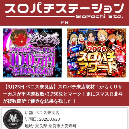
P R
【3月23日 ベニス奈良店】スロパチ来店取材！からくりサ
ーカスが平均差枚数+3,750枚とマーク！更にスマスロ北斗
が複数箇所で優秀な結果を残した！
店舗: ベニス奈良店
訪問日: 2025/03/23
地域: 奈良県 奈良市大安寺町