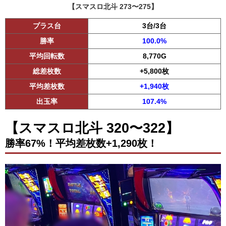
【スマスロ北斗 273〜275】
プラス台
3台/3台
勝率
100.0%
平均回転数
8,770G
総差枚数
+5,800枚
平均差枚数
+1,940枚
出玉率
107.4%
【スマスロ北斗 320〜322】
勝率67%！平均差枚数+1,290枚！