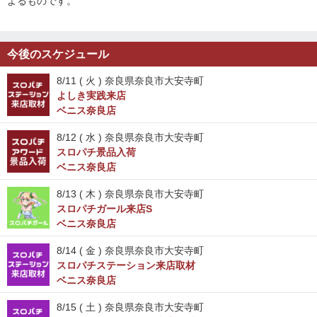
よるものです。
今後のスケジュール
8/11 (
火
) 奈良県奈良市大安寺町
よしき実践来店
ベニス奈良店
8/12 (
水
) 奈良県奈良市大安寺町
スロパチ景品入荷
ベニス奈良店
8/13 (
木
) 奈良県奈良市大安寺町
スロパチガール来店S
ベニス奈良店
8/14 (
金
) 奈良県奈良市大安寺町
スロパチステーション来店取材
ベニス奈良店
8/15 (
土
) 奈良県奈良市大安寺町