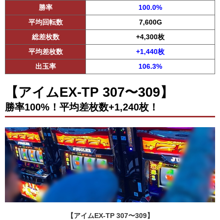
勝率
100.0%
平均回転数
7,600G
総差枚数
+4,300枚
平均差枚数
+1,440枚
出玉率
106.3%
【アイムEX-TP 307〜309】
勝率100%！平均差枚数+1,240枚！
【アイムEX-TP 307〜309】