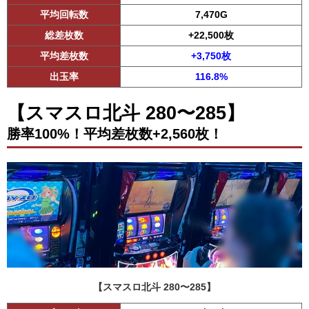
平均回転数
7,470G
総差枚数
+22,500枚
平均差枚数
+3,750枚
出玉率
116.8%
【スマスロ北斗 280〜285】
勝率100%！平均差枚数+2,560枚！
【スマスロ北斗 280〜285】