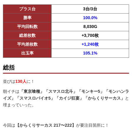
プラス台
3台/3台
勝率
100.0%
平均回転数
8,030G
総差枚数
+3,700枚
平均差枚数
+1,240枚
出玉率
105.1%
総括
並びは
130人
に！
朝イチは
「東京喰種」「スマスロ北斗」「モンキー5」「モンハンラ
イズ」「スマスロバイオ5」「カイジ狂宴」「からくりサーカス」
と
埋まっていった。
今回は
【からくりサーカス 217〜222】
が要注目箇所に！