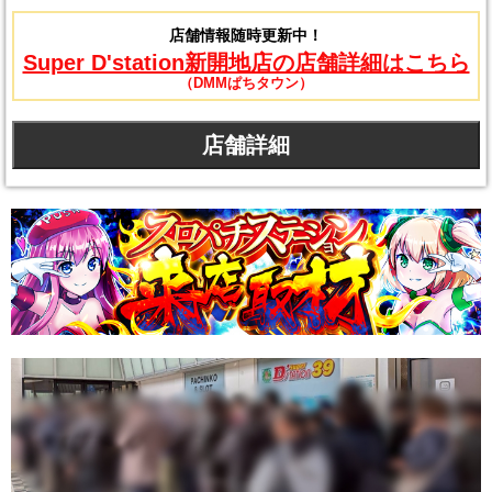
店舗情報随時更新中！
Super D'station新開地店の店舗詳細はこちら
（DMMぱちタウン）
店舗詳細