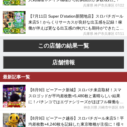
兵庫県 神戸市兵庫区 07/22
【7月11日 Super D’station新開地店】スロパチガール
来店S！からくりサーカスが良好な出玉感を記録！稼
働が伴えば更なる出玉感の伸びにも期待ができたこと
だろう！
兵庫県 神戸市兵庫区 07/11
この店舗の結果一覧
店舗情報
最新記事一覧
【8月9日 ピーアーク新城】スロパチ来店取材！スマ
スロゴッドが平均差枚数+5,480枚と素晴らしい結果
に！パチンコではエヴァシリーズがほぼフル稼働を保
っていた！
神奈川県 川崎市中原区
8/9
【8月9日 ピーアーク越谷】スロパチガール来店S！平
均差枚数+4,240枚を記録した東京喰種が主役に！様々