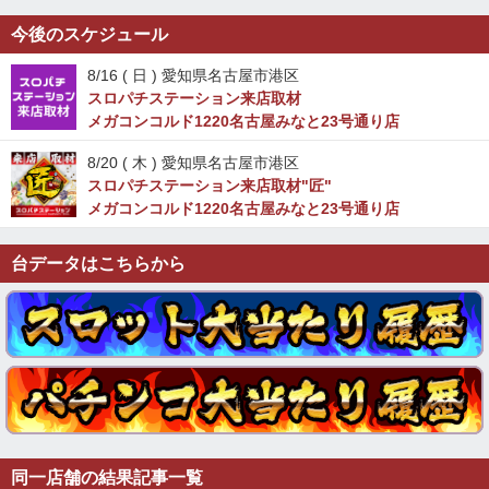
今後のスケジュール
8/16 (
日
) 愛知県名古屋市港区
スロパチステーション来店取材
メガコンコルド1220名古屋みなと23号通り店
8/20 (
木
) 愛知県名古屋市港区
スロパチステーション来店取材"匠"
メガコンコルド1220名古屋みなと23号通り店
台データはこちらから
同一店舗の結果記事一覧