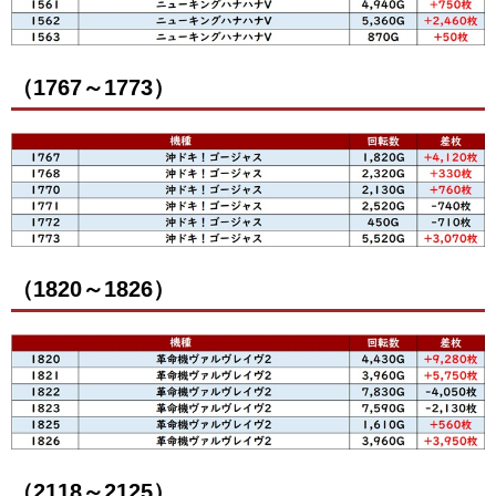
（1767～1773）
（1820～1826）
（2118～2125）