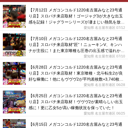
【7月12日 メガコンコルド1220名古屋みなと23号通
り店】スロパチ来店取材！ゴージャグ3が大きな出玉
感を記録！ジャグラーシリーズが凄まじい熱気を放っ
ていた！
愛知県 名古屋市港区 07/12
【7月10日 メガコンコルド1220名古屋みなと23号通
り店】スロパチ来店取材”匠”！ニューキンV、キンハ
ナが主役に！また東京喰種も圧巻の出玉感で溢れかえ
っていた！
愛知県 名古屋市港区 07/10
【6月28日 メガコンコルド1220名古屋みなと23号通
り店】スロパチ来店取材！東京喰種・北斗転生2が良
好な稼働に！他にもヴヴヴ2が平均差枚数+3,740枚と
大活躍！
愛知県 名古屋市港区 06/28
【6月25日 メガコンコルド1220名古屋みなと23号通
り店】スロパチ来店取材！ヴヴヴ2が素晴らしい出玉
感に！更に乙女5が高い稼働状況を保っていた！
愛知県 名古屋市港区 06/25
【6月15日 メガコンコルド1220名古屋みなと23号通