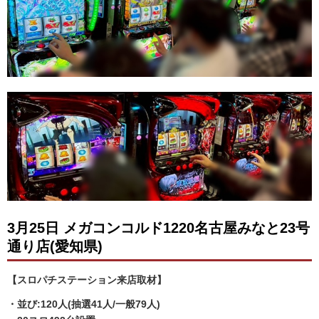
3月25日 メガコンコルド1220名古屋みなと23号
通り店(愛知県)
【スロパチステーション来店取材】
・並び:120人(抽選41人/一般79人)