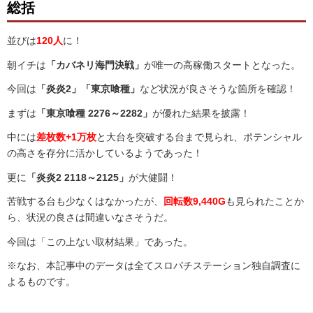
総括
並びは
120人
に！
朝イチは
「カバネリ海門決戦」
が唯一の高稼働スタートとなった。
今回は
「炎炎2」「東京喰種」
など状況が良さそうな箇所を確認！
まずは
「東京喰種 2276～2282」
が優れた結果を披露！
中には
差枚数+1万枚
と大台を突破する台まで見られ、ポテンシャル
の高さを存分に活かしているようであった！
更に
「炎炎2 2118～2125」
が大健闘！
苦戦する台も少なくはなかったが、
回転数9,440G
も見られたことか
ら、状況の良さは間違いなさそうだ。
今回は「この上ない取材結果」であった。
※なお、本記事中のデータは全てスロパチステーション独自調査に
よるものです。