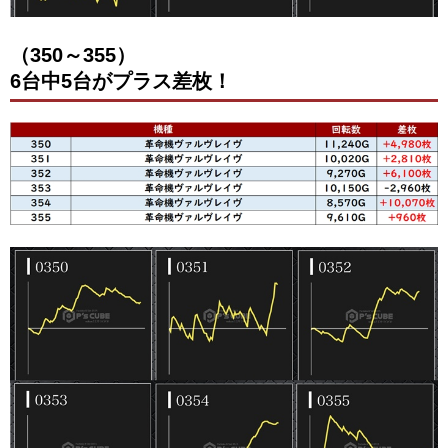
（350～355）
6台中5台がプラス差枚！