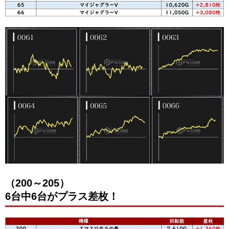
（200～205）
6台中6台がプラス差枚！