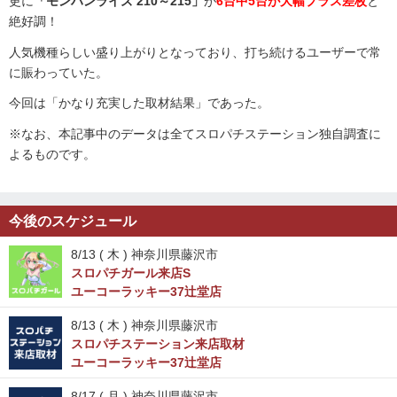
更に
「モンハンライズ 210～215」
が
6台中5台が大幅プラス差枚
と
絶好調！
人気機種らしい盛り上がりとなっており、打ち続けるユーザーで常
に賑わっていた。
今回は「かなり充実した取材結果」であった。
※なお、本記事中のデータは全てスロパチステーション独自調査に
よるものです。
今後のスケジュール
8/13 (
木
) 神奈川県藤沢市
スロパチガール来店S
ユーコーラッキー37辻堂店
8/13 (
木
) 神奈川県藤沢市
スロパチステーション来店取材
ユーコーラッキー37辻堂店
8/17 (
月
) 神奈川県藤沢市