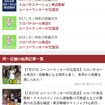
スロパチステーション来店取材
ユーコーラッキー37辻堂店
8/17 (
月
) 神奈川県藤沢市
スロパチガール来店S
ユーコーラッキー37辻堂店
8/23 (
日
) 神奈川県藤沢市
スロパチガール来店S
ユーコーラッキー37辻堂店
同一店舗の結果記事一覧
【7月27日 ユーコーラッキー37辻堂店】スロパチガー
ル来店S！高稼働となる箇所も多く、各所から熱量を
感じられた！
神奈川県 藤沢市 07/27
【7月27日 ユーコーラッキー37辻堂店】スロパチ来店
取材！スマスロゴッドから差枚数+1万枚超えなどの驚
異の出玉感を確認！東京喰種やマイジャグ5も終日大