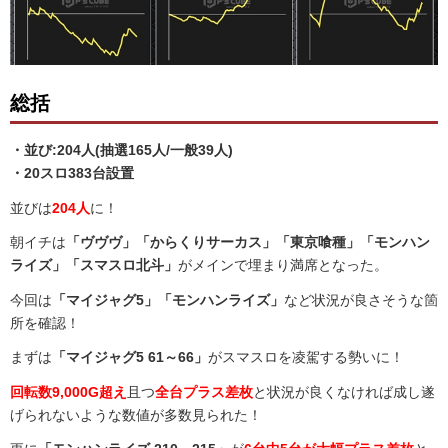
総括
・並び:204人(抽選165
人/一般39人)
・20スロ383台設置
並びは
204人
に！
朝イチは
「ヴヴヴ」「からくりサーカス」「東京喰種」「モンハン
ライズ」「スマスロ北斗」
がメインで埋まり満席となった。
今回は
「マイジャグ5」「モンハンライズ」
など状況が良さそうな箇
所を確認！
まずは
「マイジャグ5 61～66」
がスマスロを凌駕する勢いに！
回転数9,000G超え
且つ
全台プラス差枚
と状況が良くなければ成し遂
げられないような数値が多数見られた！