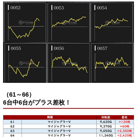
（61～66）
6台中6台がプラス差枚！