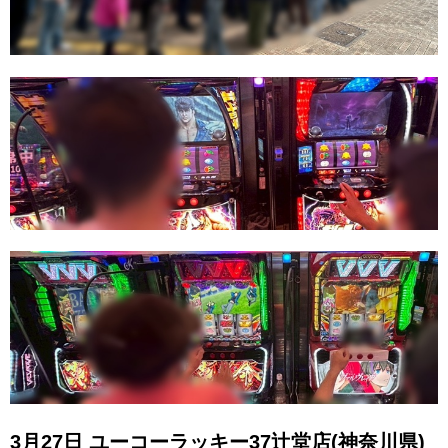
3月27日 ユーコーラッキー37辻堂店(神奈川県)