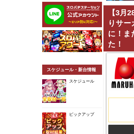
【3月
りサー
に！ま
た！
スケジュール・新台情報
スケジュール
ピックアップ