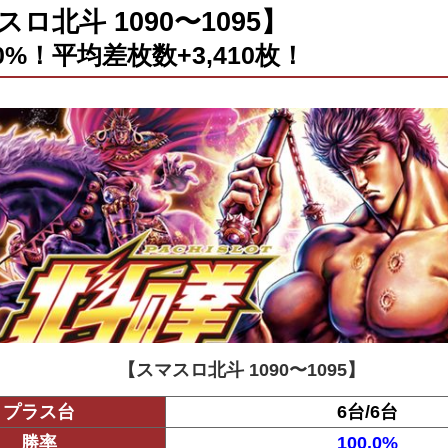
ロ北斗 1090〜1095】
0%！平均差枚数+3,410枚！
【スマスロ北斗 1090〜1095】
プラス台
6台/6台
勝率
100.0%