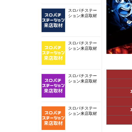
スロパチステー
ション来店取材
スロパチステー
ション来店取材
スロパチステー
ション来店取材
スロパチステー
ション来店取材