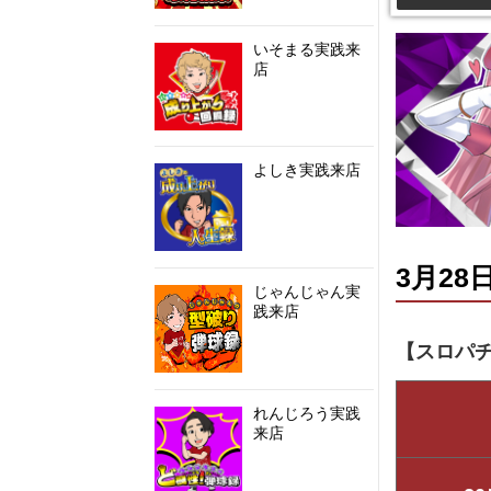
いそまる実践来
店
よしき実践来店
3月28
じゃんじゃん実
践来店
【スロパ
れんじろう実践
来店