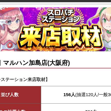
日 マルハン加島店(大阪府)
チステーション来店取材】
並び人数
156人
(抽選120人/一般3