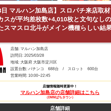
28日 マルハン加島店】スロパチ来店取
カスが平均差枚数+4,010枚と文句なし
たスマスロ北斗がメイン機種らしい結
店舗: マルハン加島店
訪問日: 2025/03/28
地域: 大阪府 大阪市淀川区
設置台数: パチンコ 688台 / スロット 600台
営業時間: 10:00~22:45
店舗情報随時更新中！
マルハン加島店の店舗詳細はこちら
（DMMぱちタウン）
店舗詳細