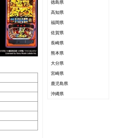
徳島県
高知県
福岡県
佐賀県
長崎県
熊本県
大分県
宮崎県
鹿児島県
沖縄県