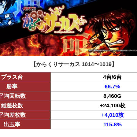
【からくりサーカス 1014〜1019】
プラス台
4台/6台
勝率
66.7%
平均回転数
8,460G
総差枚数
+24,100枚
平均差枚数
+4,010枚
出玉率
115.8%