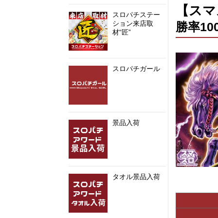
【スマス
スロパチステー
ション来店取
勝率10
材“匠”
スロパチガール
景品入荷
タオル景品入荷