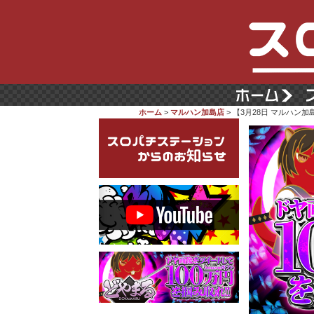
ホーム
>
マルハン加島店
> 【3月28日 マルハ