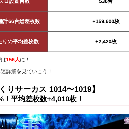
0スロ設置台数
536台
種計66台総差枚数
+159,600枚
たりの平均差枚数
+2,420枚
びは
156人
に！
早速詳細を見ていこう！
りサーカス 1014〜1019】
%！平均差枚数+4,010枚！