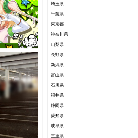
埼玉県
千葉県
東京都
神奈川県
山梨県
長野県
新潟県
富山県
石川県
福井県
静岡県
愛知県
岐阜県
三重県