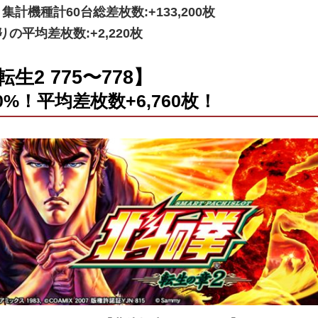
計機種計60台総差枚数:+133,200枚
の平均差枚数:+2,220枚
生2 775〜778】
0%！平均差枚数+6,760枚！