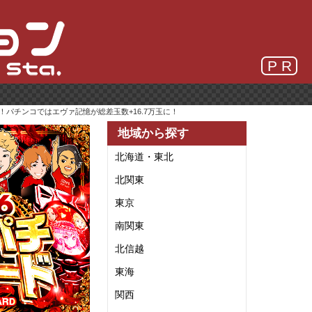
P R
露！パチンコではエヴァ記憶が総差玉数+16.7万玉に！
地域から探す
北海道・東北
北関東
東京
南関東
北信越
東海
関西