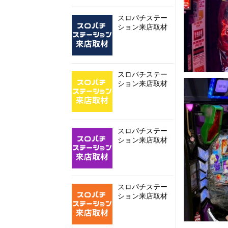
スロパチステー
ション来店取材
スロパチステー
ション来店取材
スロパチステー
ション来店取材
スロパチステー
ション来店取材