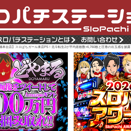
ハン橋本台店】スロぱちガール来店PS！北斗転生2が平均差枚数+6,760枚と圧巻の出玉感を披