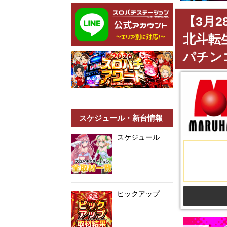
【3月
北斗転
パチン
スケジュール・新台情報
スケジュール
ピックアップ