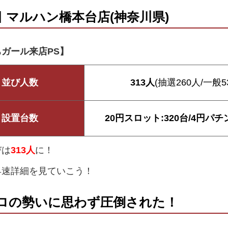
日 マルハン橋本台店(神奈川県)
ガール来店PS】
並び人数
313人
(抽選260人/一般5
設置台数
20円スロット:320台/4円パチ
びは
313人
に！
早速詳細を見ていこう！
ロの勢いに思わず圧倒された！