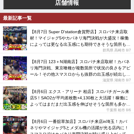
店舗情報
最新記事一覧
【8月7日 Super D’station倉賀野店】スロパチ来店取
材！マイジャグ5やカバネリ海門決戦が大盛況！稼働
によっては更なる出玉感にも期待できそうな箇所も見
られた！
群馬県 高崎市
8/7
【8月7日 123＋N湖南店】スロパチ来店取材！カバネ
リ海門決戦、東京喰種が複数箇所で状況の良さをアピ
ール！その他スマスロからも抜群の出玉感が続出して
いた！
滋賀県 湖南市
8/7
【8月6日 エクス・アリーナ 柏店】スロパチガール来
店S！SAO2が平均差枚数+4,130枚と大活躍！稼働に
よってはまだまだ出玉感を伸ばせそうな箇所も多かっ
た！
千葉県 柏市
8/6
【8月6日 一番舘草加店】スロパチ来店in埼玉！カバ
ネリやマイジャグ5とメダル機の活躍が光る店内に！
スマスロではカバネリ海門決戦が特に盛り上がってい