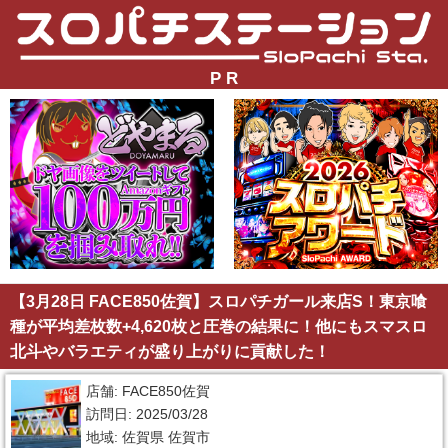
P R
【3月28日 FACE850佐賀】スロパチガール来店S！東京喰
種が平均差枚数+4,620枚と圧巻の結果に！他にもスマスロ
北斗やバラエティが盛り上がりに貢献した！
店舗: FACE850佐賀
訪問日: 2025/03/28
地域: 佐賀県 佐賀市