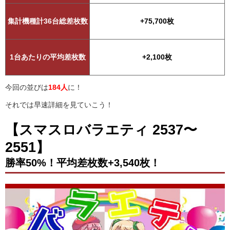
集計機種計36台総差枚数
+75,700枚
1台あたりの平均差枚数
+2,100枚
今回の並びは
184人
に！
それでは早速詳細を見ていこう！
【スマスロバラエティ 2537〜
2551】
勝率50%！平均差枚数+3,540枚！