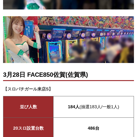
3月28日 FACE850佐賀(佐賀県)
【スロパチガール来店S】
並び人数
184人
(抽選183人/一般1人)
20スロ設置台数
486台