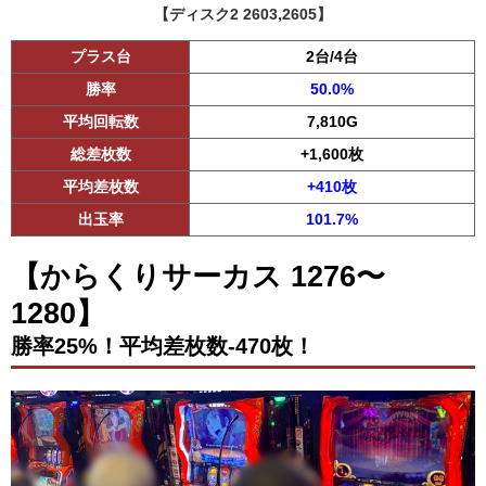
【ディスク2 2603,2605】
プラス台
2台/4台
勝率
50.0%
平均回転数
7,810G
総差枚数
+1,600枚
平均差枚数
+410枚
出玉率
101.7%
【からくりサーカス 1276〜
1280】
勝率25%！平均差枚数-470枚！