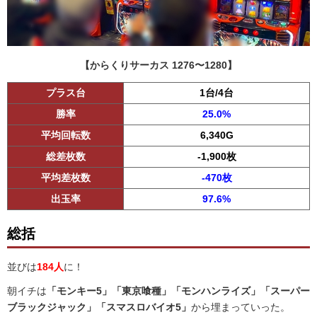
【からくりサーカス 1276〜1280】
プラス台
1台/4台
勝率
25.0%
平均回転数
6,340G
総差枚数
-1,900枚
平均差枚数
-470枚
出玉率
97.6%
総括
並びは
184人
に！
朝イチは
「モンキー5」「東京喰種」「モンハンライズ」「スーパー
ブラックジャック」「スマスロバイオ5」
から埋まっていった。