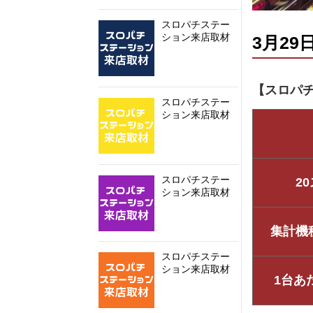
スロパチステー
ション来店取材
3月29
【スロパチ
スロパチステー
ション来店取材
スロパチステー
2
ション来店取材
集計機
スロパチステー
ション来店取材
1台あ