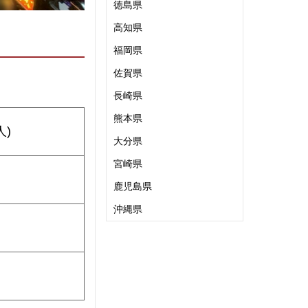
徳島県
高知県
福岡県
佐賀県
長崎県
熊本県
人)
大分県
宮崎県
鹿児島県
沖縄県