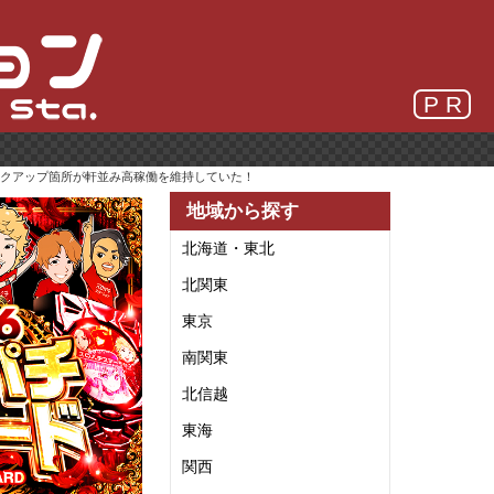
P R
ピックアップ箇所が軒並み高稼働を維持していた！
地域から探す
北海道・東北
北関東
東京
南関東
北信越
東海
関西