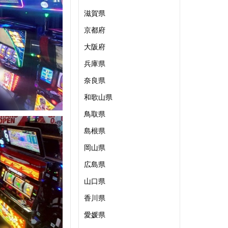
滋賀県
京都府
大阪府
兵庫県
奈良県
和歌山県
鳥取県
島根県
岡山県
広島県
山口県
香川県
愛媛県