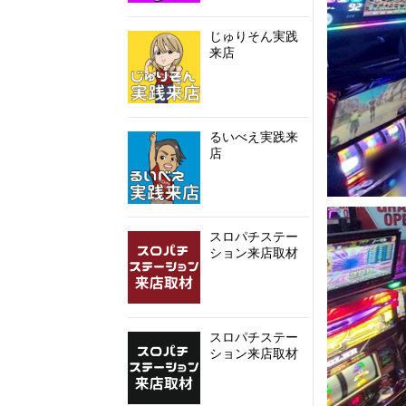
じゅりそん実践
来店
るいべえ実践来
店
スロパチステー
ション来店取材
スロパチステー
ション来店取材