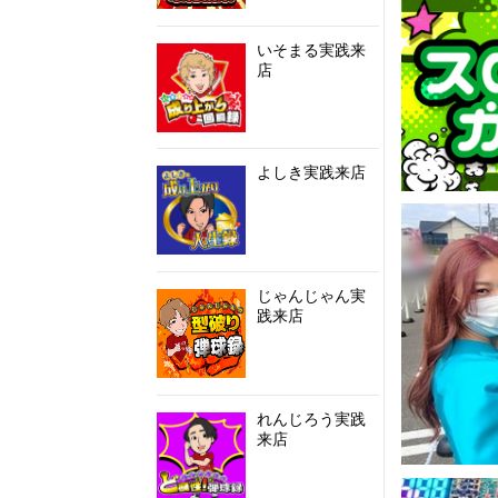
いそまる実践来
店
よしき実践来店
じゃんじゃん実
践来店
れんじろう実践
来店