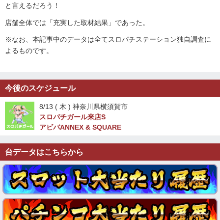
と言えるだろう！
店舗全体では「充実した取材結果」であった。
※なお、本記事中のデータは全てスロパチステーション独自調査に
よるものです。
今後のスケジュール
8/13 (
木
) 神奈川県横須賀市
スロパチガール来店S
アビバANNEX & SQUARE
台データはこちらから