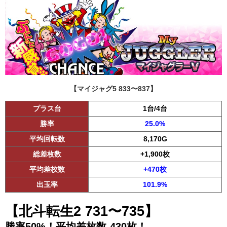
【マイジャグ5 833〜837】
プラス台
1台/4台
勝率
25.0%
平均回転数
8,170G
総差枚数
+1,900枚
平均差枚数
+470枚
出玉率
101.9%
【北斗転生2 731〜735】
勝率50%！平均差枚数-430枚！