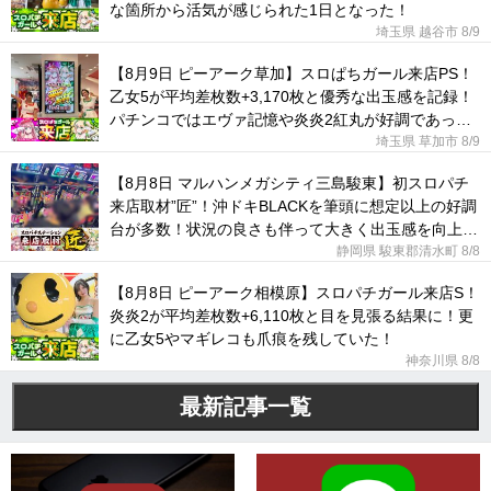
な箇所から活気が感じられた1日となった！
埼玉県 越谷市
8/9
【8月9日 ピーアーク草加】スロぱちガール来店PS！
乙女5が平均差枚数+3,170枚と優秀な出玉感を記録！
パチンコではエヴァ記憶や炎炎2紅丸が好調であっ
た！
埼玉県 草加市
8/9
【8月8日 マルハンメガシティ三島駿東】初スロパチ
来店取材”匠”！沖ドキBLACKを筆頭に想定以上の好調
台が多数！状況の良さも伴って大きく出玉感を向上さ
せていた！
静岡県 駿東郡清水町
8/8
【8月8日 ピーアーク相模原】スロパチガール来店S！
炎炎2が平均差枚数+6,110枚と目を見張る結果に！更
に乙女5やマギレコも爪痕を残していた！
神奈川県
8/8
最新記事一覧