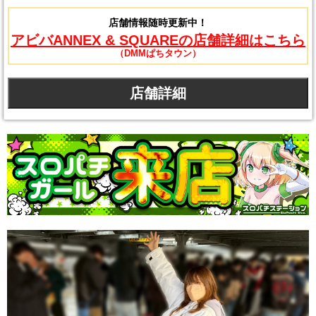
店舗情報随時更新中！
アビバANNEX & SQUAREの店舗詳細はこちら
（DMMぱちタウン）
店舗詳細