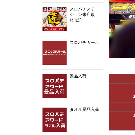
スロパチステー
ション来店取
材“匠”
スロパチガール
景品入荷
タオル景品入荷