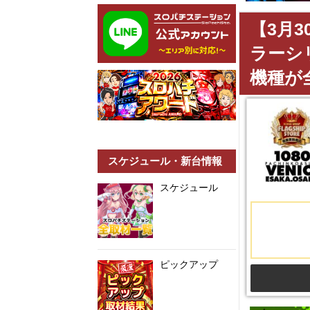
【3月
ラーシ
機種が
スケジュール・新台情報
スケジュール
ピックアップ