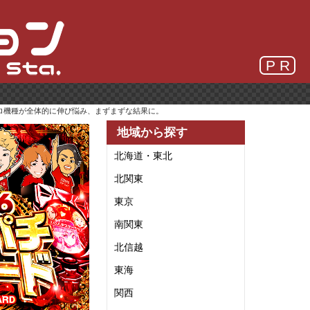
P R
スロ機種が全体的に伸び悩み、まずまずな結果に。
地域から探す
北海道・東北
北関東
東京
南関東
北信越
東海
関西