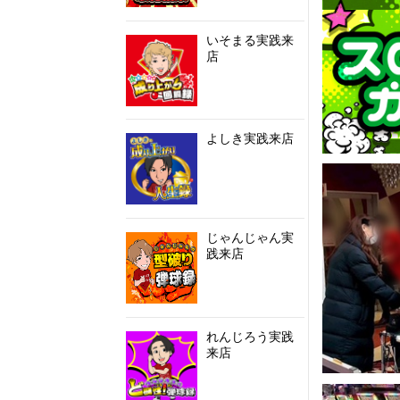
いそまる実践来
店
よしき実践来店
じゃんじゃん実
践来店
れんじろう実践
来店