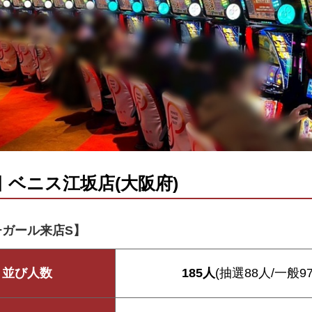
日 ベニス江坂店(大阪府)
ガール来店S】
並び人数
185人
(抽選88人/一般9