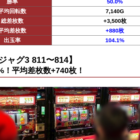
勝率
50.0%
平均回転数
7,140G
総差枚数
+3,500枚
平均差枚数
+880枚
出玉率
104.1%
ャグ3 811〜814】
%！平均差枚数+740枚！