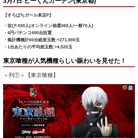
3月7日 ピーくんガーデン(東京都)
【すろぱちガール来店P】
・並び:430人(オンライン抽選360人/一般70人)
・4円パチンコ400台設置
・集計機種計60台総差玉数:+271,000玉
・1台あたりの平均差玉数:+4,520玉
東京喰種が人気機種らしい賑わいを見せた！
＜列①＞【東京喰種】