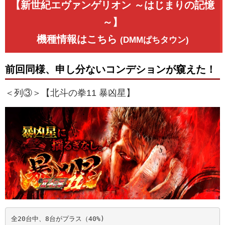
【新世紀エヴァンゲリオン ～はじまりの記憶
～】
機種情報はこちら
(DMMぱちタウン)
前回同様、申し分ないコンデションが窺えた！
＜列③＞【北斗の拳11 暴凶星】
全20台中、8台がプラス（40%)