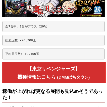
全7台中、2台がプラス（29%)
総差玉数:-70,700玉
平均差玉数:-10,100玉
【東京リベンジャーズ】
機種情報はこちら
(DMMぱちタウン)
稼働が上がれば更なる展開も見込めそうであっ
た！