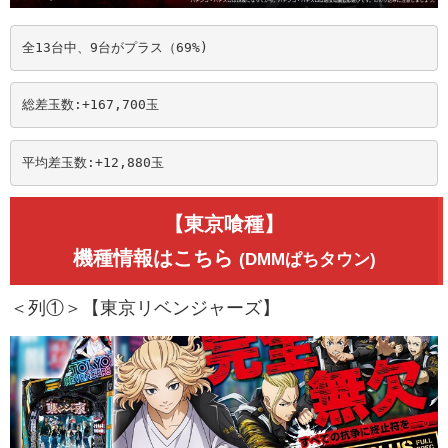
全13台中、9台がプラス（69%)
総差玉数:+167,700玉
平均差玉数:+12,880玉
【東京喰種】
機種情報はこちら
(DMMぱちタウン)
＜列①＞【東京リベンジャーズ】