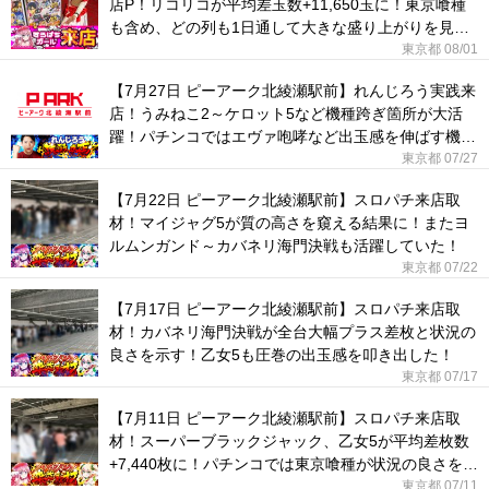
店P！リコリコが平均差玉数+11,650玉に！東京喰種
も含め、どの列も1日通して大きな盛り上がりを見せ
ていた！
東京都 08/01
【7月27日 ピーアーク北綾瀬駅前】れんじろう実践来
店！うみねこ2～ケロット5など機種跨ぎ箇所が大活
躍！パチンコではエヴァ咆哮など出玉感を伸ばす機種
が多数！
東京都 07/27
【7月22日 ピーアーク北綾瀬駅前】スロパチ来店取
材！マイジャグ5が質の高さを窺える結果に！またヨ
ルムンガンド～カバネリ海門決戦も活躍していた！
東京都 07/22
【7月17日 ピーアーク北綾瀬駅前】スロパチ来店取
材！カバネリ海門決戦が全台大幅プラス差枚と状況の
良さを示す！乙女5も圧巻の出玉感を叩き出した！
東京都 07/17
【7月11日 ピーアーク北綾瀬駅前】スロパチ来店取
材！スーパーブラックジャック、乙女5が平均差枚数
+7,440枚に！パチンコでは東京喰種が状況の良さを匂
わせた！
東京都 07/11