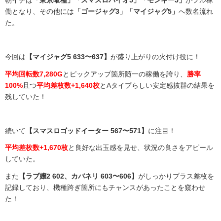
朝イチは
「東京喰種」「スマスロバイオ5」「モンキー5」
がフル稼
働となり、その他には
「ゴージャグ3」「マイジャグ5」
へ数名流れ
た。
今回は
【マイジャグ5 633〜637】
が盛り上がりの火付け役に！
平均回転数7,280G
とピックアップ箇所随一の稼働を誇り、
勝率
100%
且つ
平均差枚数+1,640枚
とAタイプらしい安定感抜群の結果を
残していた！
続いて
【スマスロゴッドイーター 567〜571】
に注目！
平均差枚数+1,670枚
と良好な出玉感を見せ、状況の良さをアピール
していた。
また
【ラブ嬢2 602、カバネリ 603〜606】
がしっかりプラス差枚を
記録しており、機種跨ぎ箇所にもチャンスがあったことを窺わせ
た！