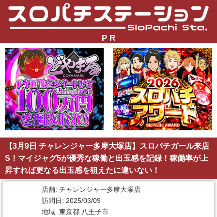
P R
【3月9日 チャレンジャー多摩大塚店】スロパチガール来店
S！マイジャグ5が優秀な稼働と出玉感を記録！稼働率が上
昇すれば更なる出玉感を狙えたに違いない！
店舗: チャレンジャー多摩大塚店
訪問日: 2025/03/09
地域: 東京都 八王子市