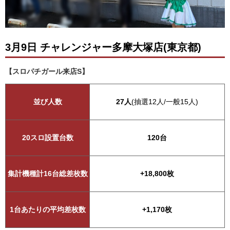
3月9日 チャレンジャー多摩大塚店(東京都)
【スロパチガール来店S】
並び人数
27人
(抽選12人/一般15人)
20スロ設置台数
120台
集計機種計16台総差枚数
+18,800枚
1台あたりの平均差枚数
+1,170枚