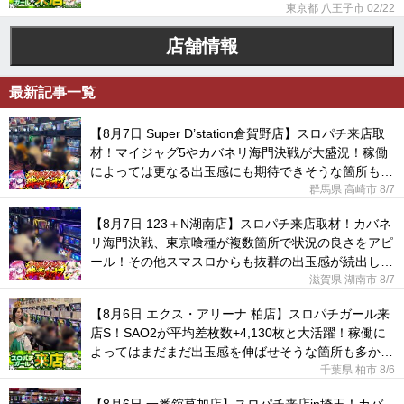
東京都 八王子市 02/22
店舗情報
最新記事一覧
【8月7日 Super D’station倉賀野店】スロパチ来店取
材！マイジャグ5やカバネリ海門決戦が大盛況！稼働
によっては更なる出玉感にも期待できそうな箇所も見
られた！
群馬県 高崎市
8/7
【8月7日 123＋N湖南店】スロパチ来店取材！カバネ
リ海門決戦、東京喰種が複数箇所で状況の良さをアピ
ール！その他スマスロからも抜群の出玉感が続出して
いた！
滋賀県 湖南市
8/7
【8月6日 エクス・アリーナ 柏店】スロパチガール来
店S！SAO2が平均差枚数+4,130枚と大活躍！稼働に
よってはまだまだ出玉感を伸ばせそうな箇所も多かっ
た！
千葉県 柏市
8/6
【8月6日 一番舘草加店】スロパチ来店in埼玉！カバ