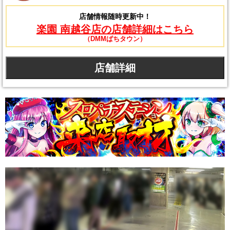
店舗情報随時更新中！
楽園 南越谷店の店舗詳細はこちら
（DMMぱちタウン）
店舗詳細