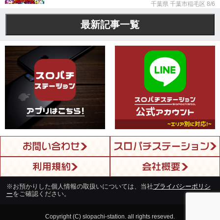
た！
千葉県 千葉市稲毛区
8/6
最新記事一覧
※お預かりした個人情報の取扱いについては、当社
プライバシーポリシ
ー
をご確認ください。
Copyright (C) slopachi-station. all rights reseved.