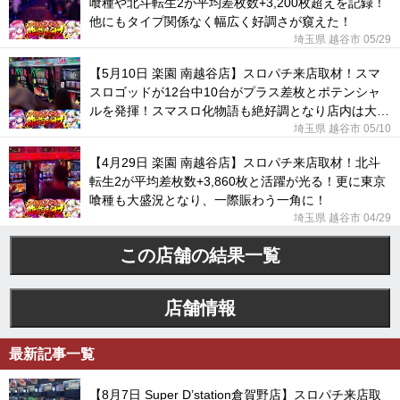
喰種や北斗転生2が平均差枚数+3,200枚超えを記録！
他にもタイプ関係なく幅広く好調さが窺えた！
埼玉県 越谷市 05/29
【5月10日 楽園 南越谷店】スロパチ来店取材！スマ
スロゴッドが12台中10台がプラス差枚とポテンシャ
ルを発揮！スマスロ化物語も絶好調となり店内は大盛
況に！
埼玉県 越谷市 05/10
【4月29日 楽園 南越谷店】スロパチ来店取材！北斗
転生2が平均差枚数+3,860枚と活躍が光る！更に東京
喰種も大盛況となり、一際賑わう一角に！
埼玉県 越谷市 04/29
この店舗の結果一覧
店舗情報
最新記事一覧
【8月7日 Super D’station倉賀野店】スロパチ来店取