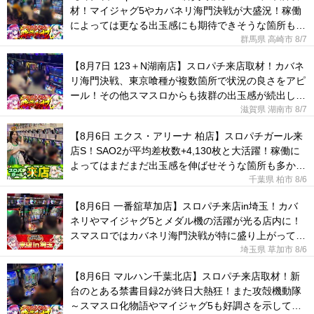
材！マイジャグ5やカバネリ海門決戦が大盛況！稼働
によっては更なる出玉感にも期待できそうな箇所も見
られた！
群馬県 高崎市
8/7
【8月7日 123＋N湖南店】スロパチ来店取材！カバネ
リ海門決戦、東京喰種が複数箇所で状況の良さをアピ
ール！その他スマスロからも抜群の出玉感が続出して
いた！
滋賀県 湖南市
8/7
【8月6日 エクス・アリーナ 柏店】スロパチガール来
店S！SAO2が平均差枚数+4,130枚と大活躍！稼働に
よってはまだまだ出玉感を伸ばせそうな箇所も多かっ
た！
千葉県 柏市
8/6
【8月6日 一番舘草加店】スロパチ来店in埼玉！カバ
ネリやマイジャグ5とメダル機の活躍が光る店内に！
スマスロではカバネリ海門決戦が特に盛り上がってい
た！
埼玉県 草加市
8/6
【8月6日 マルハン千葉北店】スロパチ来店取材！新
台のとある禁書目録2が終日大熱狂！また攻殻機動隊
～スマスロ化物語やマイジャグ5も好調さを示してい