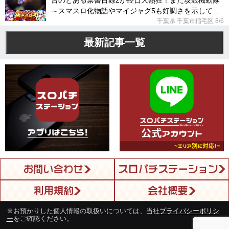
台のとある禁書目録2が終日大熱狂！また攻殻機動隊
～スマスロ化物語やマイジャグ5も好調さを示してい
た！
千葉県 千葉市稲毛区
8/6
最新記事一覧
※お預かりした個人情報の取扱いについては、当社
プライバシーポリシ
ー
をご確認ください。