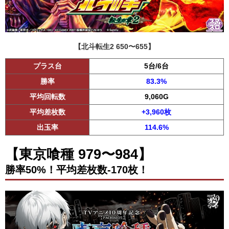
【北斗転生2 650〜655】
プラス台
5台/6台
勝率
83.3%
平均回転数
9,060G
平均差枚数
+3,960枚
出玉率
114.6%
【東京喰種 979〜984】
勝率50%！平均差枚数-170枚！