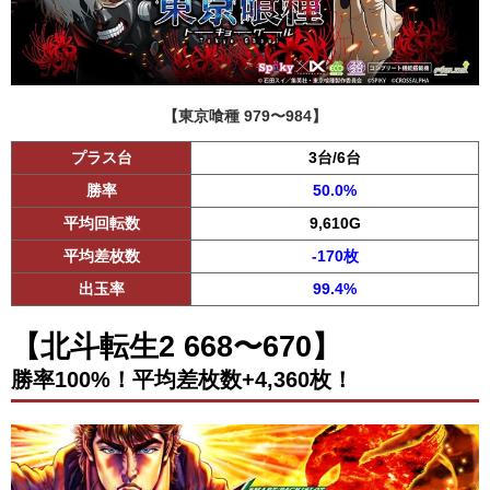
【東京喰種 979〜984】
プラス台
3台/6台
勝率
50.0%
平均回転数
9,610G
平均差枚数
-170枚
出玉率
99.4%
【北斗転生2 668〜670】
勝率100%！平均差枚数+4,360枚！