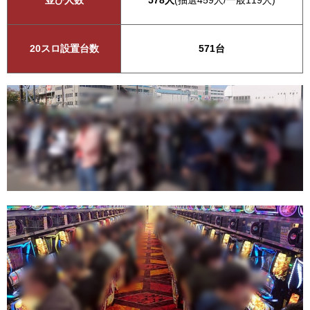
並び人数
578人
(抽選459人/一般119人)
20スロ設置台数
571台