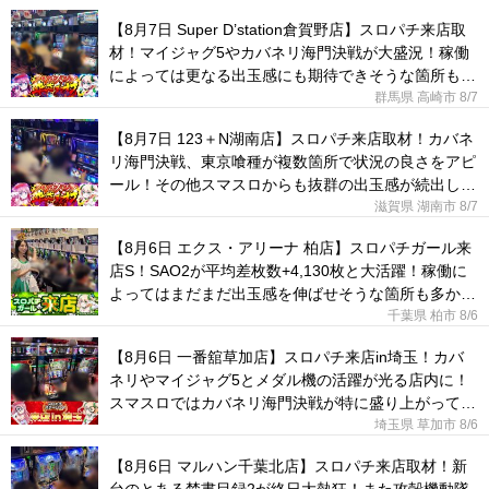
【8月7日 Super D’station倉賀野店】スロパチ来店取
材！マイジャグ5やカバネリ海門決戦が大盛況！稼働
によっては更なる出玉感にも期待できそうな箇所も見
られた！
群馬県 高崎市
8/7
【8月7日 123＋N湖南店】スロパチ来店取材！カバネ
リ海門決戦、東京喰種が複数箇所で状況の良さをアピ
ール！その他スマスロからも抜群の出玉感が続出して
いた！
滋賀県 湖南市
8/7
【8月6日 エクス・アリーナ 柏店】スロパチガール来
店S！SAO2が平均差枚数+4,130枚と大活躍！稼働に
よってはまだまだ出玉感を伸ばせそうな箇所も多かっ
た！
千葉県 柏市
8/6
【8月6日 一番舘草加店】スロパチ来店in埼玉！カバ
ネリやマイジャグ5とメダル機の活躍が光る店内に！
スマスロではカバネリ海門決戦が特に盛り上がってい
た！
埼玉県 草加市
8/6
【8月6日 マルハン千葉北店】スロパチ来店取材！新