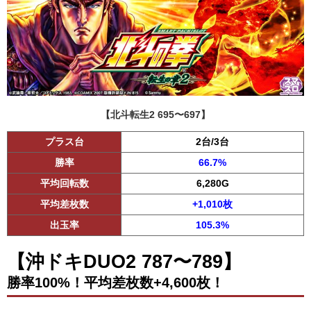
【北斗転生2 695〜697】
プラス台
2台/3台
勝率
66.7%
平均回転数
6,280G
平均差枚数
+1,010枚
出玉率
105.3%
【沖ドキDUO2 787〜789】
勝率100%！平均差枚数+4,600枚！