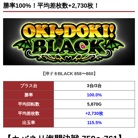
勝率100%！平均差枚数+2,730枚！
【沖ドキBLACK 858〜860】
プラス台
3台/3台
勝率
100.0%
平均回転数
5,870G
平均差枚数
+2,730枚
出玉率
115.5%