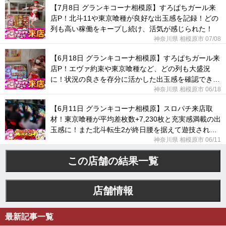
【7月8日 グランキコーナ相模原】すろぱちガール来
店P！北斗11や東京喰種が良好な出玉感を記録！どの
列も高い稼働をキープし続け、活気が感じられた！
神奈川県 相模原市 07/08
【6月18日 グランキコーナ相模原】すろぱちガール来
店P！エヴァ約束や東京喰種など、どの列も大盛況
に！状況の良さを存分に活かした出玉感を確認でき
た！
神奈川県 相模原市 06/18
【6月11日 グランキコーナ相模原】スロパチ来店取
材！東京喰種が平均差枚数+7,230枚と充実感満載の出
玉感に！また北斗転生2が終日腰を据えて遊技されて
いた！
神奈川県 相模原市 06/11
この店舗の結果一覧
店舗情報
最新記事一覧