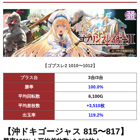
【ゴブスレ2 1010〜1012】
プラス台
3台/3台
勝率
100.0%
平均回転数
6,100G
平均差枚数
+3,510枚
出玉率
119.2%
【沖ドキゴージャス 815〜817】