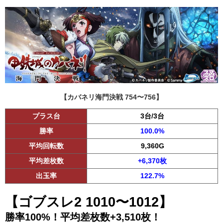
【カバネリ海門決戦 754〜756】
プラス台
3台/3台
勝率
100.0%
平均回転数
9,360G
平均差枚数
+6,370枚
出玉率
122.7%
【ゴブスレ2 1010〜1012】
勝率100%！平均差枚数+3,510枚！