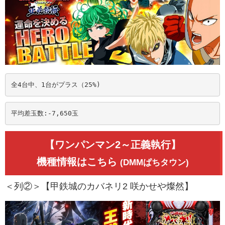
全4台中、1台がプラス（25%)
平均差玉数:-7,650玉
【ワンパンマン2～正義執行】
機種情報はこちら
(DMMぱちタウン)
＜列②＞【甲鉄城のカバネリ2 咲かせや燦然】