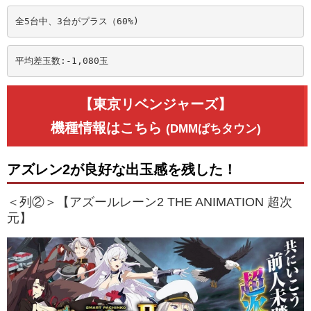
全5台中、3台がプラス（60%)
平均差玉数:-1,080玉
【東京リベンジャーズ】
機種情報はこちら
(DMMぱちタウン)
アズレン2が良好な出玉感を残した！
＜列②＞【アズールレーン2 THE ANIMATION 超次
元】