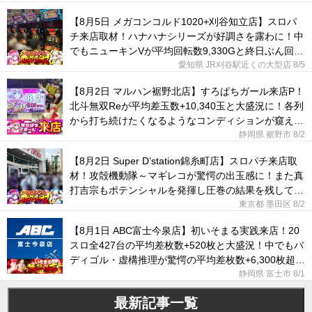
【8月5日 メガコンコルド1020+刈谷知立店】スロパ
チ来店取材！ハナハナシリーズが好調さを露わに！中
でもニューキンVが平均回転数9,330Gと終日ぶん回さ
れていた！
愛知県 JR刈谷駅近くの大型店
8/5
【8月2日 マルハン裾野北店】すろぱちガール来店P！
北斗無双Reが平均差玉数+10,340玉と大盛況に！各列
から打ち続けたくなるようなコンディションが窺え
た！
静岡県 裾野市
8/2
【8月2日 Super D’station錦糸町店】スロパチ来店取
材！攻殻機動隊～マギレコが驚愕の出玉感に！また真
打吉宗もポテンシャルを発揮し圧巻の結果を残してい
た！
東京都 墨田区
8/2
【8月1日 ABC富士今泉店】初いそまる実践来店！20
スロ全427台の平均差枚数+520枚と大盛況！中でもバ
ディゴル・虚構推理が驚愕の平均差枚数+6,300枚超え
に！
静岡県 富士市
8/1
最新記事一覧