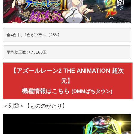
全4台中、1台がプラス（25%)
平均差玉数:+7,160玉
【アズールレーン2 THE ANIMATION 超次
元】
機種情報はこちら
(DMMぱちタウン)
＜列②＞【もののがたり】