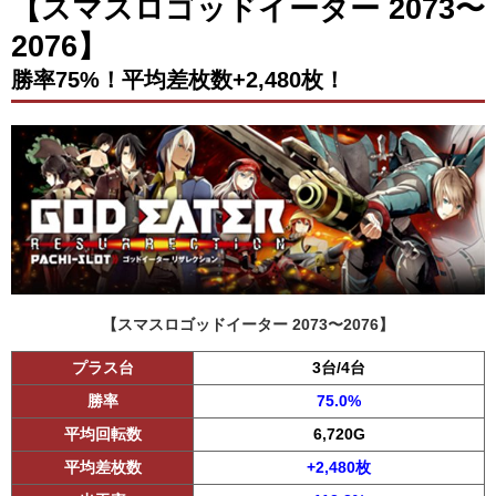
【スマスロゴッドイーター 2073〜
2076】
勝率75%！平均差枚数+2,480枚！
【スマスロゴッドイーター 2073〜2076】
プラス台
3台/4台
勝率
75.0%
平均回転数
6,720G
平均差枚数
+2,480枚