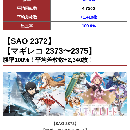
平均回転数
4,750G
平均差枚数
+1,410枚
出玉率
109.9%
【SAO 2372】
【マギレコ 2373〜2375】
勝率100%！平均差枚数+2,340枚！
【SAO 2372】