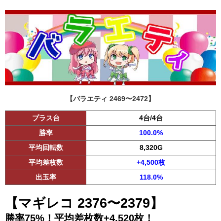
【バラエティ 2469〜2472】
プラス台
4台/4台
勝率
100.0%
平均回転数
8,320G
平均差枚数
+4,500枚
出玉率
118.0%
【マギレコ 2376〜2379】
勝率75%！平均差枚数+4,520枚！