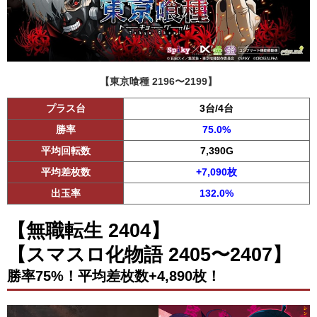
【東京喰種 2196〜2199】
プラス台
3台/4台
勝率
75.0%
平均回転数
7,390G
平均差枚数
+7,090枚
出玉率
132.0%
【無職転生 2404】
【スマスロ化物語 2405〜2407】
勝率75%！平均差枚数+4,890枚！