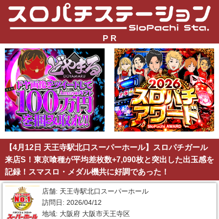
P R
【4月12日 天王寺駅北口スーパーホール】スロパチガール
来店S！東京喰種が平均差枚数+7,090枚と突出した出玉感を
記録！スマスロ・メダル機共に好調であった！
店舗: 天王寺駅北口スーパーホール
訪問日: 2026/04/12
地域: 大阪府 大阪市天王寺区