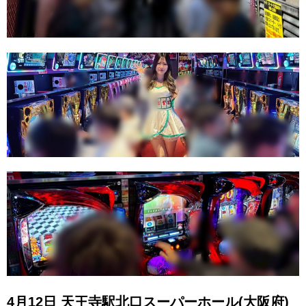
4月12日 天王寺駅北口スーパーホール(大阪府)