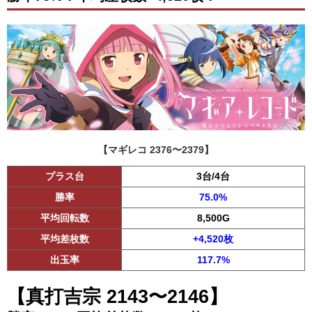
【マギレコ 2376〜2379】
プラス台
3台/4台
勝率
75.0%
平均回転数
8,500G
平均差枚数
+4,520枚
出玉率
117.7%
【真打吉宗 2143〜2146】