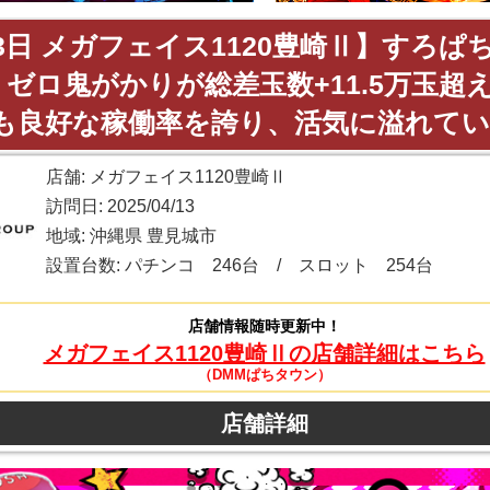
13日 メガフェイス1120豊崎Ⅱ】すろぱ
リゼロ鬼がかりが総差玉数+11.5万玉超
も良好な稼働率を誇り、活気に溢れてい
店舗: メガフェイス1120豊崎Ⅱ
訪問日: 2025/04/13
地域: 沖縄県 豊見城市
設置台数: パチンコ 246台 / スロット 254台
店舗情報随時更新中！
メガフェイス1120豊崎Ⅱの店舗詳細はこちら
（DMMぱちタウン）
店舗詳細