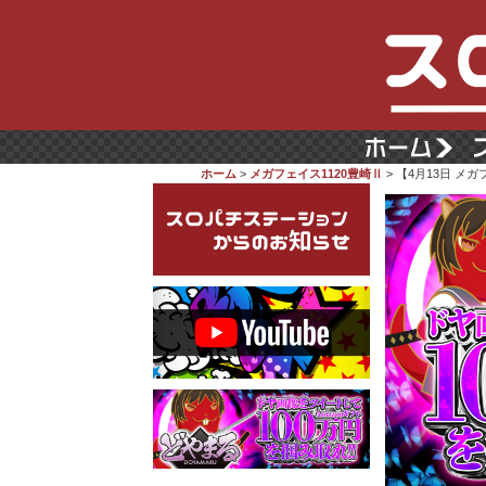
ホーム
>
メガフェイス1120豊崎Ⅱ
> 【4月13日 