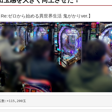
Re:ゼロから始める異世界生活 鬼がかりver.】
数:+115,200玉