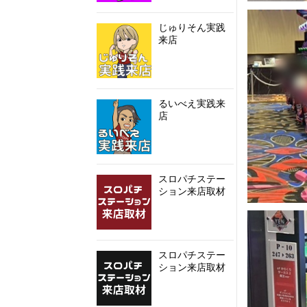
じゅりそん実践
来店
るいべえ実践来
店
スロパチステー
ション来店取材
スロパチステー
ション来店取材