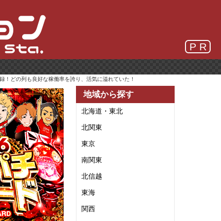
P R
えを記録！どの列も良好な稼働率を誇り、活気に溢れていた！
地域から探す
北海道・東北
北関東
東京
南関東
北信越
東海
関西