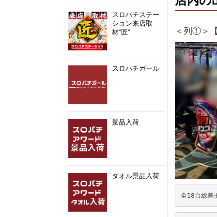
スロパチステー
ション来店取
＜列①＞【
材“匠”
スロパチガール
景品入荷
タオル景品入荷
全18台総差玉