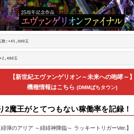
数:+45,000玉
2,480玉
【新世紀エヴァンゲリオン～未来への咆哮～
機種情報はこちら
(DMMぱちタウン)
り2魔王がとてつもない稼働率を記録！
緋弾のアリア ～緋緋神降臨～ ラッキートリガーVer.】