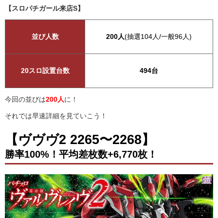
【スロパチガール来店S】
並び人数
200人
(抽選104人/一般96人)
20スロ設置台数
494台
今回の並びは
200人
に！
それでは早速詳細を見ていこう！
【ヴヴヴ2 2265〜2268】
勝率100%！平均差枚数+6,770枚！