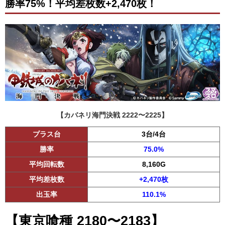
勝率75%！平均差枚数+2,470枚！
【カバネリ海門決戦 2222〜2225】
プラス台
3台/4台
勝率
75.0%
平均回転数
8,160G
平均差枚数
+2,470枚
出玉率
110.1%
【東京喰種 2180〜2183】