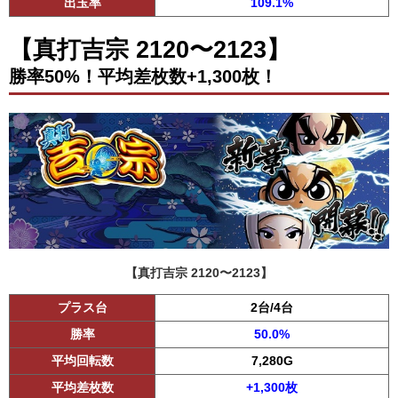
出玉率
109.1%
【真打吉宗 2120〜2123】
勝率50%！平均差枚数+1,300枚！
【真打吉宗 2120〜2123】
プラス台
2台/4台
勝率
50.0%
平均回転数
7,280G
平均差枚数
+1,300枚