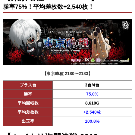
勝率75%！平均差枚数+2,540枚！
【東京喰種 2180〜2183】
プラス台
3台/4台
勝率
75.0%
平均回転数
8,610G
平均差枚数
+2,540枚
出玉率
109.8%