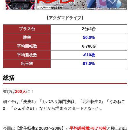
【アクダマドライブ】
プラス台
2台/4台
勝率
50.0%
平均回転数
6,760G
平均差枚数
-610枚
出玉率
97.0%
総括
並びは
200人
に！
朝イチは
「炎炎2」「カバネリ海門決戦」「北斗転生2」「うみねこ
2」「シェイクBT」
などから埋まるスタートとなった。
今回は
【北斗転生2 2083〜2086】
が
平均差枚数
+8,770枚
と極上の出