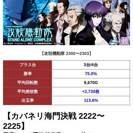
【攻殻機動隊 2300〜2303】
プラス台
3台/4台
勝率
75.0%
平均回転数
6,670G
平均差枚数
+2,730枚
出玉率
113.6%
【カバネリ海門決戦 2222〜
2225】