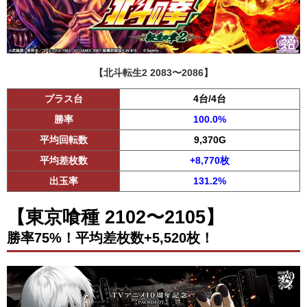
【北斗転生2 2083〜2086】
プラス台
4台/4台
勝率
100.0%
平均回転数
9,370G
平均差枚数
+8,770枚
出玉率
131.2%
【東京喰種 2102〜2105】
勝率75%！平均差枚数+5,520枚！