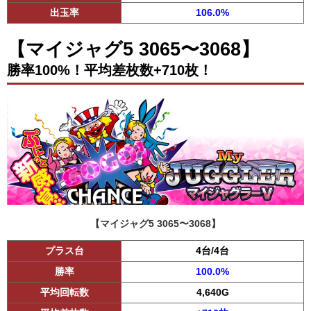
出玉率
106.0%
【マイジャグ5 3065〜3068】
勝率100%！平均差枚数+710枚！
【マイジャグ5 3065〜3068】
プラス台
4台/4台
勝率
100.0%
平均回転数
4,640G