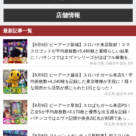
店舗情報
最新記事一覧
【8月9日 ピーアーク新城】スロパチ来店取材！スマ
スロゴッドが平均差枚数+5,480枚と素晴らしい結果
に！パチンコではエヴァシリーズがほぼフル稼働を保
っていた！
神奈川県 川崎市中原区
8/9
【8月9日 ピーアーク越谷】スロパチガール来店S！平
均差枚数+4,240枚を記録した東京喰種が主役に！様々
な箇所から活気が感じられた1日となった！
埼玉県 越谷市
8/9
【8月9日 ピーアーク草加】スロぱちガール来店PS！
乙女5が平均差枚数+3,170枚と優秀な出玉感を記録！
パチンコではエヴァ記憶や炎炎2紅丸が好調であっ
た！
埼玉県 草加市
8/9
【8月8日 マルハンメガシティ三島駿東】初スロパチ