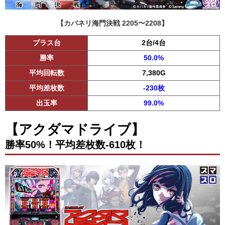
【カバネリ海門決戦 2205〜2208】
プラス台
2台/4台
勝率
50.0%
平均回転数
7,380G
平均差枚数
-230枚
出玉率
99.0%
【アクダマドライブ】
勝率50%！平均差枚数-610枚！