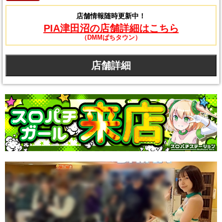
店舗情報随時更新中！
PIA津田沼の店舗詳細はこちら
（DMMぱちタウン）
店舗詳細