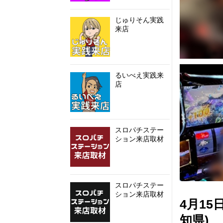
じゅりそん実践
来店
るいべえ実践来
店
スロパチステー
ション来店取材
スロパチステー
ション来店取材
4月15
知県)