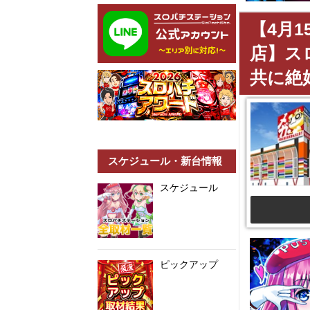
【4月1
店】ス
共に絶
スケジュール・新台情報
スケジュール
ピックアップ