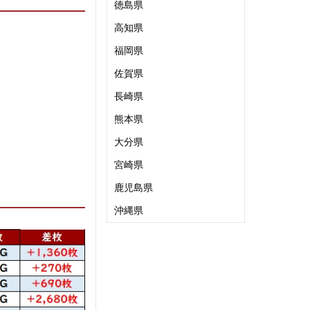
徳島県
高知県
福岡県
佐賀県
長崎県
熊本県
大分県
宮崎県
鹿児島県
沖縄県