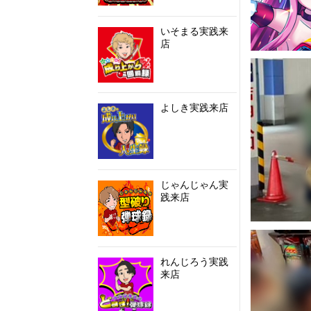
いそまる実践来
店
よしき実践来店
じゃんじゃん実
践来店
れんじろう実践
来店