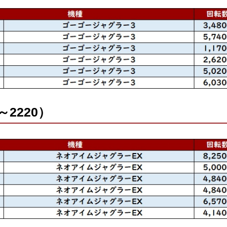
～2220）