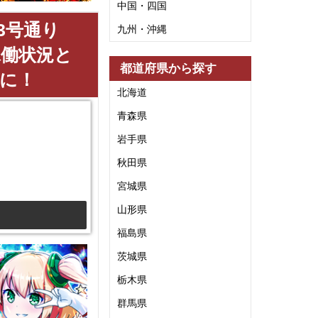
中国・四国
3号通り
九州・沖縄
働状況と
都道府県から探す
に！
北海道
青森県
岩手県
秋田県
宮城県
山形県
福島県
茨城県
栃木県
群馬県