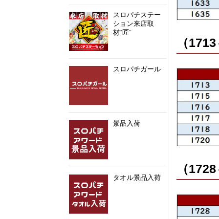
スロパチステー
ション来店取
材“匠”
（1713
スロパチガール
景品入荷
（1728
タオル景品入荷