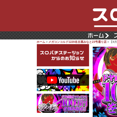
ホーム
>
メガコンコルド1220名古屋みなと23号通り店
> 【