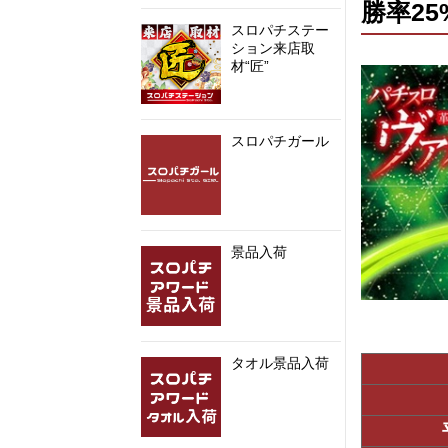
勝率25
スロパチステー
ション来店取
材“匠”
スロパチガール
景品入荷
タオル景品入荷