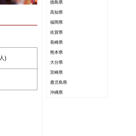
徳島県
高知県
福岡県
佐賀県
長崎県
熊本県
人)
大分県
宮崎県
鹿児島県
沖縄県