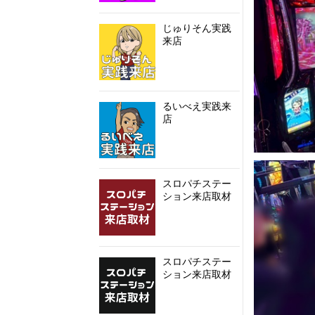
じゅりそん実践
来店
るいべえ実践来
店
スロパチステー
ション来店取材
スロパチステー
ション来店取材