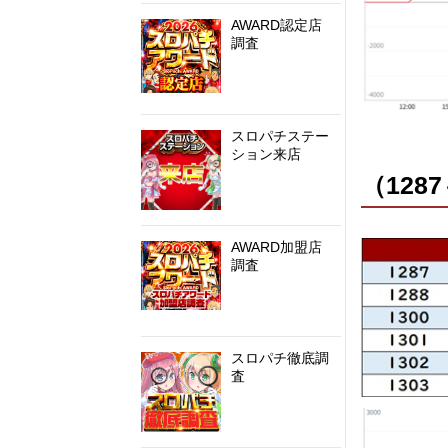
AWARD認定店
調査
スロパチステー
ション来店
（1287
AWARD加盟店
調査
スロパチ徹底調
査