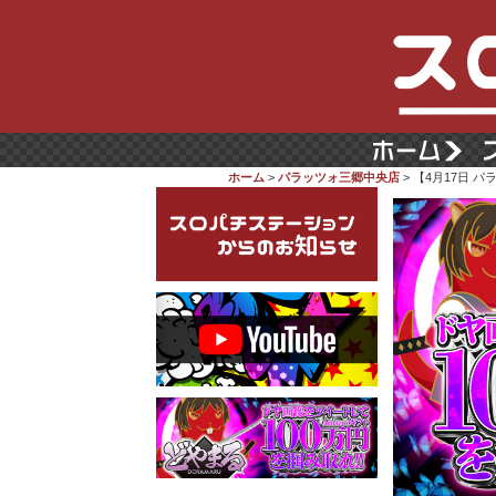
ホーム
>
パラッツォ三郷中央店
> 【4月17日