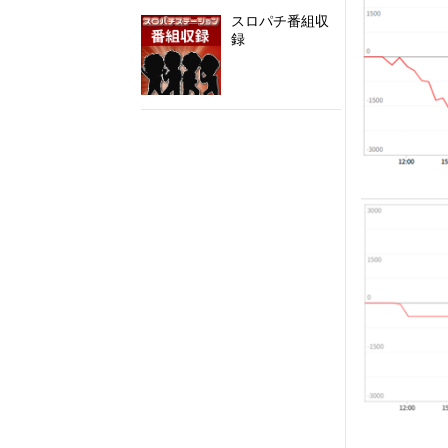
スロパチ番組収
録
@SloPachi_Staさんのツイート