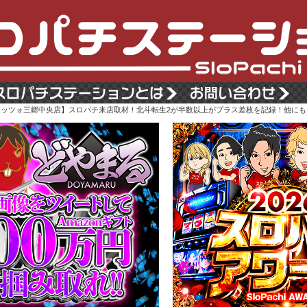
 パラッツォ三郷中央店】スロパチ来店取材！北斗転生2が半数以上がプラス差枚を記録！他