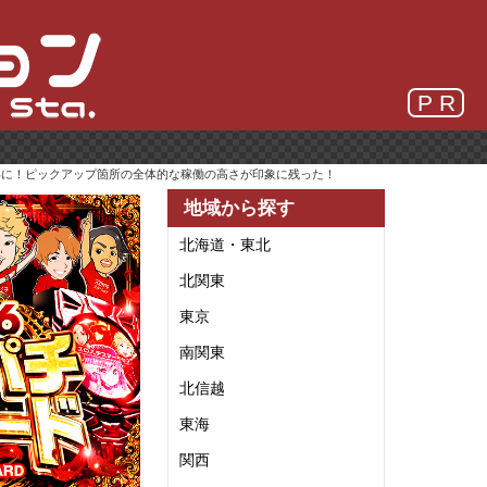
P R
露わに！ピックアップ箇所の全体的な稼働の高さが印象に残った！
地域から探す
北海道・東北
北関東
東京
南関東
北信越
東海
関西