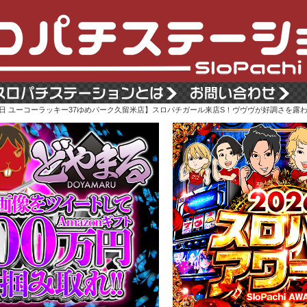
17日 ユーコーラッキー37ゆめパーク久留米店】スロパチガール来店S！ヴヴヴが好調さを