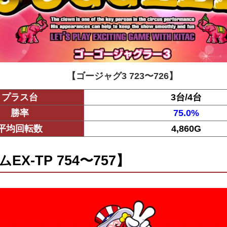
【ゴージャグ3 723〜726】
プラス台
3台/4台
勝率
75.0%
平均回転数
4,860G
EX-TP 754〜757】