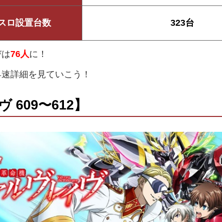
0スロ設置台数
323台
びは
76人
に！
早速詳細を見ていこう！
 609〜612】