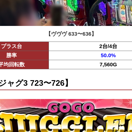
【ヴヴヴ 633〜636】
プラス台
2台/4台
勝率
50.0%
平均回転数
7,560G
ャグ3 723〜726】