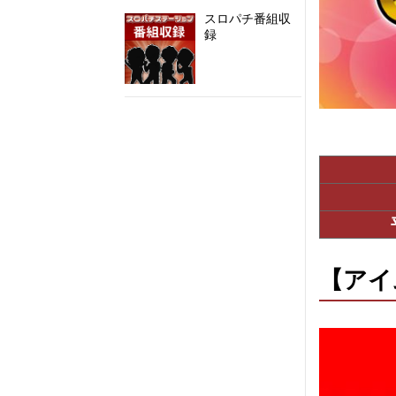
スロパチ番組収
録
@SloPachi_Staさんのツイート
【アイム