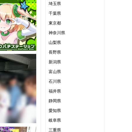
埼玉県
千葉県
東京都
神奈川県
山梨県
長野県
新潟県
富山県
石川県
福井県
静岡県
愛知県
岐阜県
三重県