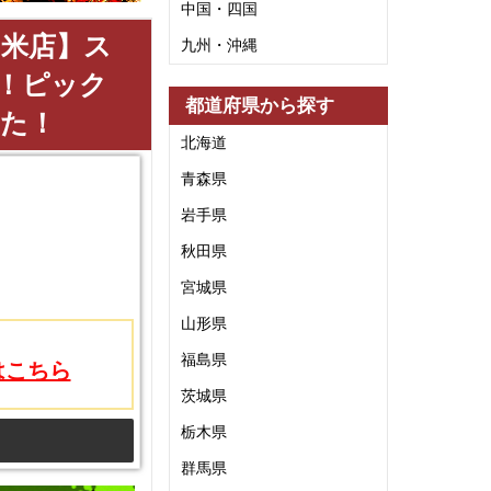
中国・四国
留米店】ス
九州・沖縄
！ピック
都道府県から探す
た！
北海道
青森県
岩手県
秋田県
宮城県
山形県
福島県
はこちら
茨城県
栃木県
群馬県