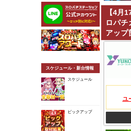
【4月
ロパチ
アップ
スケジュール・新台情報
スケジュール
ユ
ピックアップ