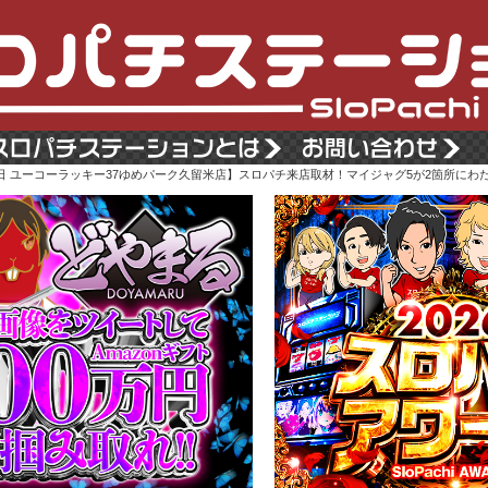
17日 ユーコーラッキー37ゆめパーク久留米店】スロパチ来店取材！マイジャグ5が2箇所