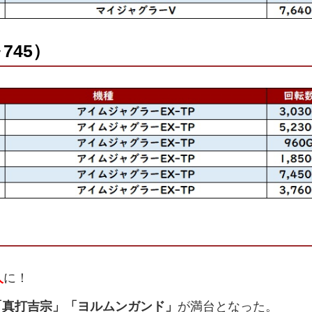
～745）
人
に！
「真打吉宗」「ヨルムンガンド」
が満台となった。