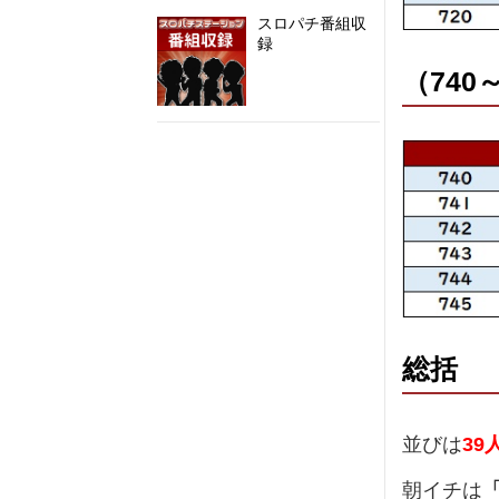
スロパチ番組収
録
（740
@SloPachi_Staさんのツイート
総括
並びは
39
朝イチは