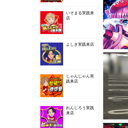
いそまる実践来
店
よしき実践来店
じゃんじゃん実
践来店
れんじろう実践
来店