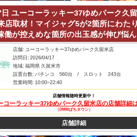
17日 ユーコーラッキー37ゆめパーク久
来店取材！マイジャグ5が2箇所にわた
稼働が控えめな箇所の出玉感が伸び悩ん
店舗: ユーコーラッキー37ゆめパーク久留米店
訪問日: 2026/04/17
地域: 福岡県 久留米市
設置台数: パチンコ 560台 / スロット 243台
営業時間: 10:00~22:40
店舗情報随時更新中！
ーコーラッキー37ゆめパーク久留米店の店舗詳細
（DMMぱちタウン）
店舗詳細