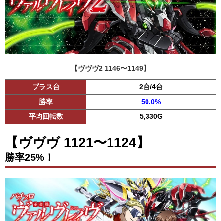
【ヴヴヴ2 1146〜1149】
プラス台
2台/4台
勝率
50.0%
平均回転数
5,330G
【ヴヴヴ 1121〜1124】
勝率25%！