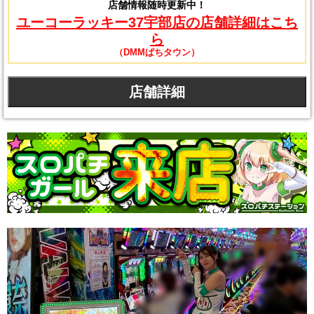
店舗情報随時更新中！
ユーコーラッキー37宇部店の店舗詳細はこち
ら
（DMMぱちタウン）
店舗詳細