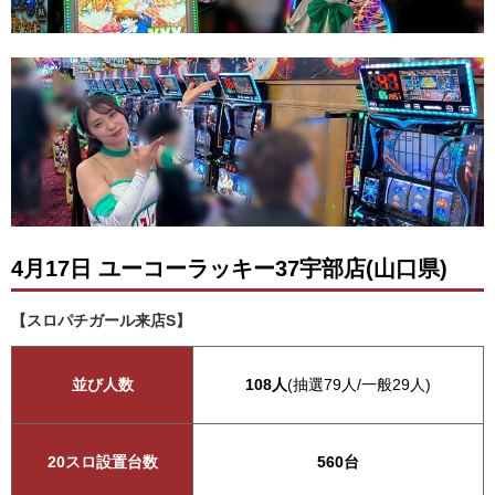
4月17日 ユーコーラッキー37宇部店(山口県)
【スロパチガール来店S】
並び人数
108人
(抽選79人/一般29人)
20スロ設置台数
560台