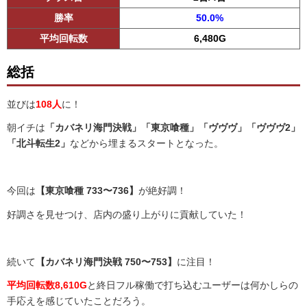
勝率
50.0%
平均回転数
6,480G
総括
並びは
108人
に！
朝イチは
「カバネリ海門決戦」「東京喰種」「ヴヴヴ」「ヴヴヴ2」
「北斗転生2」
などから埋まるスタートとなった。
今回は
【東京喰種 733〜736】
が絶好調！
好調さを見せつけ、店内の盛り上がりに貢献していた！
続いて
【カバネリ海門決戦 750〜753】
に注目！
平均回転数8,610G
と終日フル稼働で打ち込むユーザーは何かしらの
手応えを感じていたことだろう。