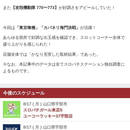
また
【攻殻機動隊 770〜773】
が好調さをアピールしていた！
今回は
「東京喰種」「カバネリ海門決戦」
が活躍！
あらゆる箇所で好調な出玉感を確認でき、スロットコーナー全体で
盛り上がりを感じられた！
店舗全体では「かなり充実した取材結果」であった。
※なお、本記事中のデータは全てスロパチステーション独自調査に
よるものです。
今後のスケジュール
8/17 (
月
) 山口県宇部市
スロパチガール来店S
ユーコーラッキー37宇部店
8/17 (
月
) 山口県宇部市