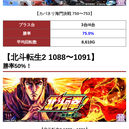
【カバネリ海門決戦 750〜753】
プラス台
3台/4台
勝率
75.0%
平均回転数
8,610G
【北斗転生2 1088〜1091】
勝率50%！