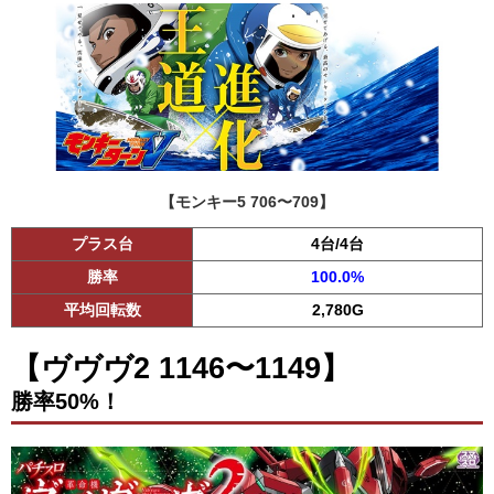
【モンキー5 706〜709】
プラス台
4台/4台
勝率
100.0%
平均回転数
2,780G
【ヴヴヴ2 1146〜1149】
勝率50%！