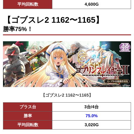
平均回転数
4,600G
【ゴブスレ2 1162〜1165】
勝率75%！
【ゴブスレ2 1162〜1165】
プラス台
3台/4台
勝率
75.0%
平均回転数
3,020G