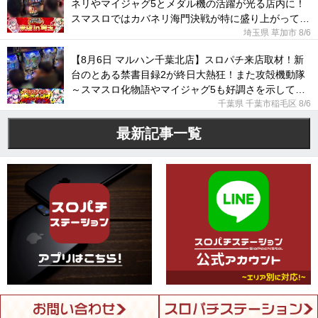
ネリやマイジャグ5とメダル機の活躍が光る店内に！
スマスロではカバネリ海門決戦が特に盛り上がってい
た！
埼玉県 草加市
8/6
【8月6日 マルハン千葉北店】スロパチ来店取材！新
台のとある禁書目録2が終日大熱狂！また攻殻機動隊
～スマスロ化物語やマイジャグ5も好調さを示してい
た！
千葉県 千葉市稲毛区
8/6
最新記事一覧