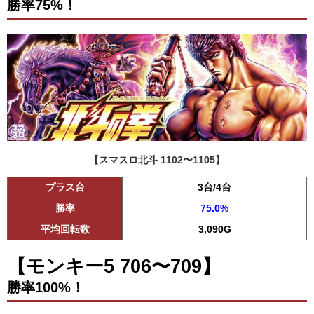
勝率75%！
【スマスロ北斗 1102〜1105】
プラス台
3台/4台
勝率
75.0%
平均回転数
3,090G
【モンキー5 706〜709】
勝率100%！