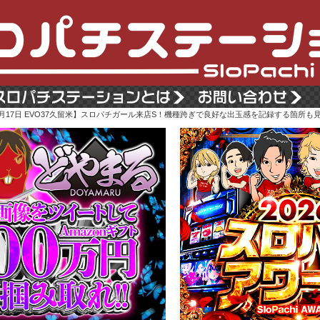
4月17日 EVO37久留米】スロパチガール来店S！機種跨ぎで良好な出玉感を記録する箇所