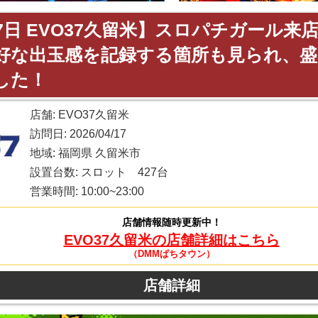
7日 EVO37久留米】スロパチガール来
好な出玉感を記録する箇所も見られ、盛
した！
店舗: EVO37久留米
訪問日: 2026/04/17
地域: 福岡県 久留米市
設置台数: スロット 427台
営業時間: 10:00~23:00
店舗情報随時更新中！
EVO37久留米の店舗詳細はこちら
（DMMぱちタウン）
店舗詳細