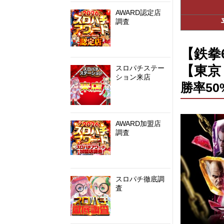
AWARD認定店
調査
【鉄拳6
【東京
スロパチステー
ション来店
勝率50
AWARD加盟店
調査
スロパチ徹底調
査