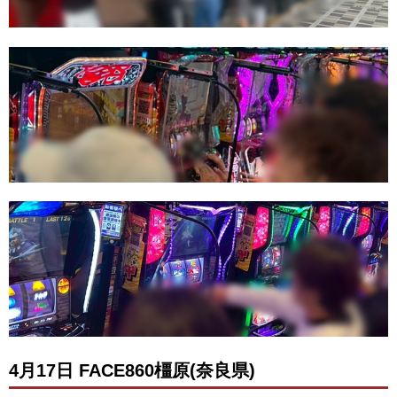
4月17日 FACE860橿原(奈良県)