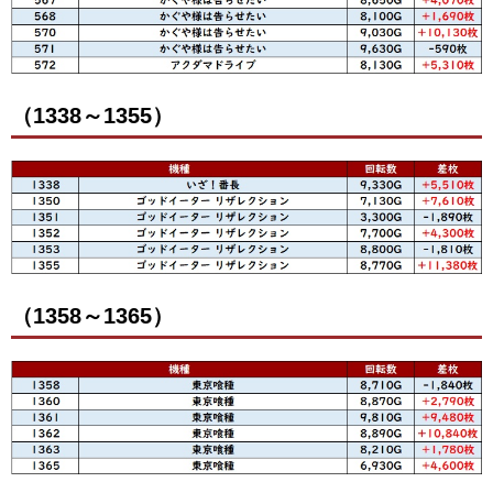
（1338～1355）
（1358～1365）