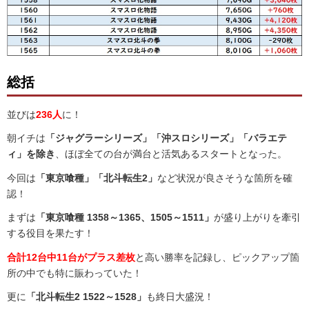
総括
並びは
236人
に！
朝イチは
「ジャグラーシリーズ」「沖スロシリーズ」「バラエテ
ィ」を除き
、ほぼ全ての台が満台と活気あるスタートとなった。
今回は
「東京喰種」「北斗転生2」
など状況が良さそうな箇所を確
認！
まずは
「東京喰種 1358～1365、1505～1511」
が盛り上がりを牽引
する役目を果たす！
合計12台中11台がプラス差枚
と高い勝率を記録し、ピックアップ箇
所の中でも特に賑わっていた！
更に
「北斗転生2 1522～1528」
も終日大盛況！