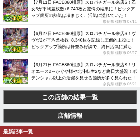
【7月11日 FACE860橿原】スロパチガール来店S！乙
女5が平均差枚数+6,740枚と驚愕の結果に！ピックア
ップ箇所の熱気は凄まじく、活気に溢れていた！
奈良県 橿原市 07/11
【6月27日 FACE860橿原】スロパチガール来店S！ヴ
ヴヴ2が平均差枚数+8,340枚を記録し圧倒的主役に！
ピックアップ箇所は軒並み好調で、終日活気に満ちて
いた！
奈良県 橿原市 06/27
【6月21日 FACE860橿原】スロパチガール来店S！リ
オエース2～かぐや様や北斗転生2など終日大盛況！ポ
テンシャル以上の活躍を見せる箇所が多く見られた！
奈良県 橿原市 06/21
この店舗の結果一覧
店舗情報
最新記事一覧