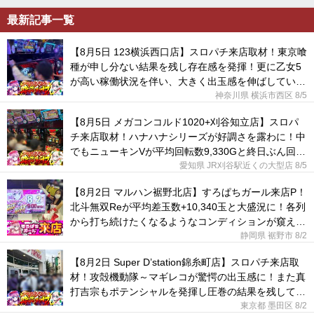
最新記事一覧
【8月5日 123横浜西口店】スロパチ来店取材！東京喰
種が申し分ない結果を残し存在感を発揮！更に乙女5
が高い稼働状況を伴い、大きく出玉感を伸ばしてい
た！
神奈川県 横浜市西区
8/5
【8月5日 メガコンコルド1020+刈谷知立店】スロパ
チ来店取材！ハナハナシリーズが好調さを露わに！中
でもニューキンVが平均回転数9,330Gと終日ぶん回さ
れていた！
愛知県 JR刈谷駅近くの大型店
8/5
【8月2日 マルハン裾野北店】すろぱちガール来店P！
北斗無双Reが平均差玉数+10,340玉と大盛況に！各列
から打ち続けたくなるようなコンディションが窺え
た！
静岡県 裾野市
8/2
【8月2日 Super D’station錦糸町店】スロパチ来店取
材！攻殻機動隊～マギレコが驚愕の出玉感に！また真
打吉宗もポテンシャルを発揮し圧巻の結果を残してい
た！
東京都 墨田区
8/2