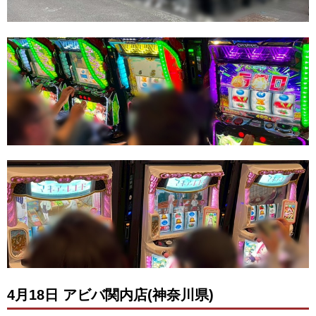
4月18日 アビバ関内店(神奈川県)