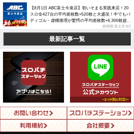
【8月1日 ABC富士今泉店】初いそまる実践来店！20
スロ全427台の平均差枚数+520枚と大盛況！中でもバ
ディゴル・虚構推理が驚愕の平均差枚数+6,300枚超え
に！
静岡県 富士市
8/1
最新記事一覧