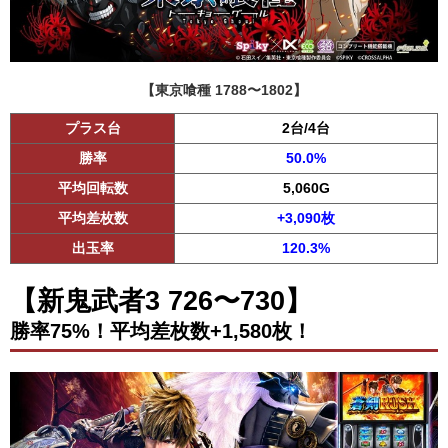
【東京喰種 1788〜1802】
プラス台
2台/4台
勝率
50.0%
平均回転数
5,060G
平均差枚数
+3,090枚
出玉率
120.3%
【新鬼武者3 726〜730】
勝率75%！平均差枚数+1,580枚！