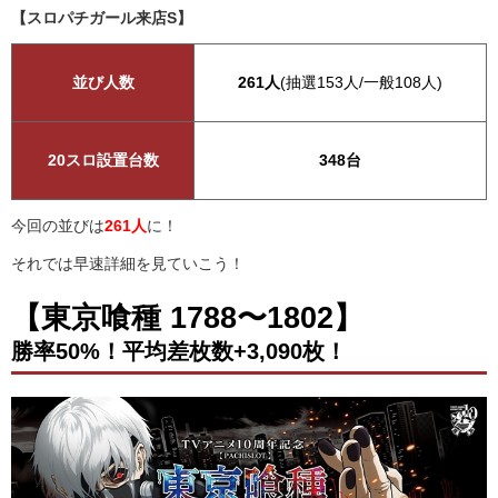
【スロパチガール来店S】
並び人数
261人
(抽選153人/一般108人)
20スロ設置台数
348台
今回の並びは
261人
に！
それでは早速詳細を見ていこう！
【東京喰種 1788〜1802】
勝率50%！平均差枚数+3,090枚！