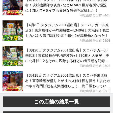
材！攻殻機動隊や炎炎2などAT/ART機が各所で盛況
に！加えてAタイプも良好な数値を記録した！
和歌山県 岩出市 04/28
【4月8日 スタジアム2001岩出店】スロパチガール来
店S！東京喰種が平均差枚数+4,340枚と大活躍！他に
もカバネリ海門決戦や北斗転生2が高稼働となった！
和歌山県 岩出市 04/08
【3月28日 スタジアム2001岩出店】スロパチガール
来店S！東京喰種が平均差枚数+3,830枚と大盛況！更
に北斗転生2もそれに匹敵するほどの出玉感を記録し
た！
和歌山県 岩出市 03/28
【3月18日 スタジアム2001岩出店】スロパチ来店取
材！東京喰種が盛り上がりの火付け役を担う！またカ
バネリ海門決戦も人気機種らしく、終日賑わってい
た！
和歌山県 岩出市 03/18
この店舗の結果一覧