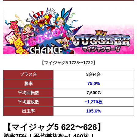
【マイジャグ5 1728〜1732】
プラス台
3台/4台
勝率
75.0%
平均回転数
7,600G
平均差枚数
+1,270枚
出玉率
105.6%
【マイジャグ5 622〜626】
勝率75%！平均差枚数+1,460枚！