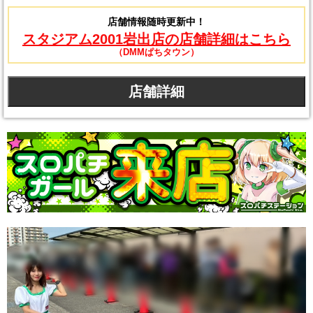
店舗情報随時更新中！
スタジアム2001岩出店の店舗詳細はこちら
（DMMぱちタウン）
店舗詳細