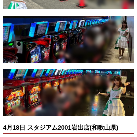
4月18日 スタジアム2001岩出店(和歌山県)