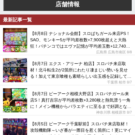
店舗情報
最新記事一覧
【8月8日 ナショナル会館】スロぱちガール来店PS！
SAO、モンキー5が平均差枚数+7,900枚超えと大熱
狂！パチンコではエヴァ記憶が平均差玉数+12,740玉
に！
広島県 広島市南区
8/8
【8月7日 エクス・アリーナ 柏店】スロパチ来店取
材！北斗転生2が2箇所にわたり凄まじい勢いを見せ
る！加えて東京喰種も素晴らしい出玉感を記録してい
た！
千葉県 柏市
8/7
【8月7日 ピーアーク相模大野店】スロパチガール来
店S！真打吉宗が平均差枚数+3,280枚と熱気漂う一角
に！メイン機種からバラエティに至るまで好調となっ
た！
神奈川県 相模原市
8/7
【8月5日 ピーアーク千葉駅前】スロパチ来店取材！
攻殻機動隊～いざ番が一際目を惹く箇所に！更にマイ