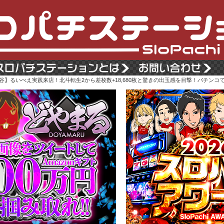
ク越谷】るいべえ実践来店！北斗転生2から差枚数+18,680枚と驚きの出玉感を目撃！パチ