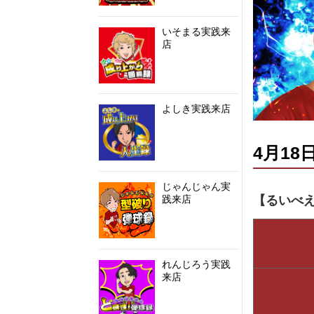
いそまる実践来
店
よしき実践来店
4月18
じゃんじゃん実
【るいべ
践来店
れんじろう実践
来店