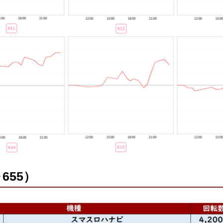
～655）