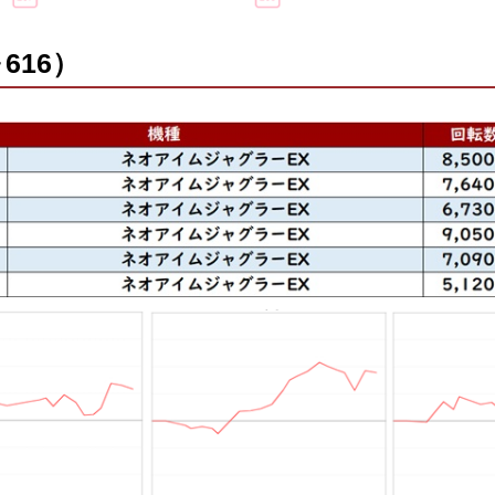
～616）