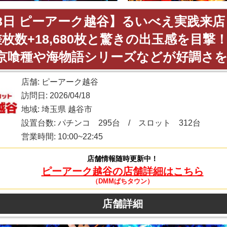
18日 ピーアーク越谷】るいべえ実践来
差枚数+18,680枚と驚きの出玉感を目撃
京喰種や海物語シリーズなどが好調さ
店舗: ピーアーク越谷
訪問日: 2026/04/18
地域: 埼玉県 越谷市
設置台数: パチンコ 295台 / スロット 312台
営業時間: 10:00~22:45
店舗情報随時更新中！
ピーアーク越谷の店舗詳細はこちら
（DMMぱちタウン）
店舗詳細