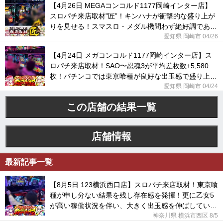
【4月26日 MEGAコンコルド1177岡崎インター店】
スロパチ来店取材”匠”！キンハナが衝撃的な盛り上が
りを見せる！スマスロ・メダル機問わず絶好調であっ
た！
愛知県 岡崎市 04/26
【4月24日 メガコンコルド1177岡崎インター店】ス
ロパチ来店取材！SAO〜忍魂3が平均差枚数+5,580
枚！パチンコでは東京喰種が良好な出玉感で盛り上が
りを見せた！
愛知県 岡崎市 04/24
この店舗の結果一覧
店舗情報
最新記事一覧
【8月5日 123横浜西口店】スロパチ来店取材！東京喰
種が申し分ない結果を残し存在感を発揮！更に乙女5
が高い稼働状況を伴い、大きく出玉感を伸ばしてい
た！
神奈川県 横浜市西区
8/5