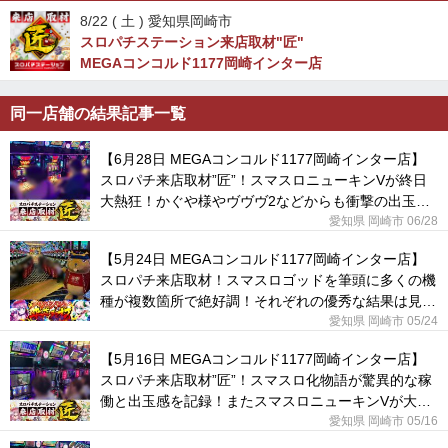
8/22 (
土
) 愛知県岡崎市
スロパチステーション来店取材"匠"
MEGAコンコルド1177岡崎インター店
同一店舗の結果記事一覧
【6月28日 MEGAコンコルド1177岡崎インター店】
スロパチ来店取材”匠”！スマスロニューキンVが終日
大熱狂！かぐや様やヴヴヴ2などからも衝撃の出玉感
を確認！
愛知県 岡崎市 06/28
【5月24日 MEGAコンコルド1177岡崎インター店】
スロパチ来店取材！スマスロゴッドを筆頭に多くの機
種が複数箇所で絶好調！それぞれの優秀な結果は見逃
し厳禁だ！
愛知県 岡崎市 05/24
【5月16日 MEGAコンコルド1177岡崎インター店】
スロパチ来店取材”匠”！スマスロ化物語が驚異的な稼
働と出玉感を記録！またスマスロニューキンVが大盛
況となった！
愛知県 岡崎市 05/16