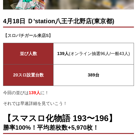
4月18日 Ｄ’station八王子北野店(東京都)
【スロパチガール来店S】
並び人数
139人
(オンライン抽選96人/一般43人)
20スロ設置台数
389台
今回の並びは
139人
に！
それでは早速詳細を見ていこう！
【スマスロ化物語 193〜196】
勝率100%！平均差枚数+5,970枚！