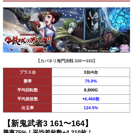
【カバネリ海門決戦 330〜333】
プラス台
3台/4台
勝率
75.0%
平均回転数
8,800G
平均差枚数
+6,460枚
出玉率
124.5%
【新鬼武者3 161〜164】
勝率75%！平均差枚数+4,210枚！