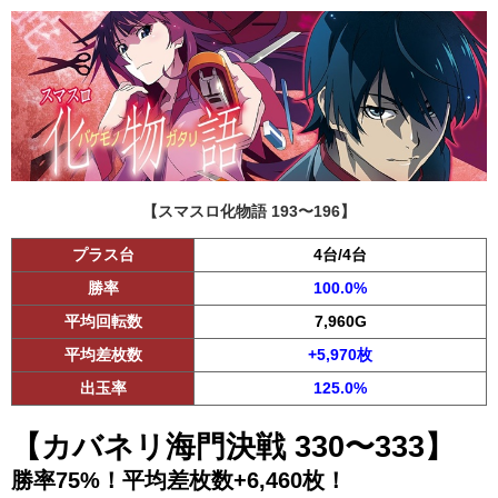
【スマスロ化物語 193〜196】
プラス台
4台/4台
勝率
100.0%
平均回転数
7,960G
平均差枚数
+5,970枚
出玉率
125.0%
【カバネリ海門決戦 330〜333】
勝率75%！平均差枚数+6,460枚！