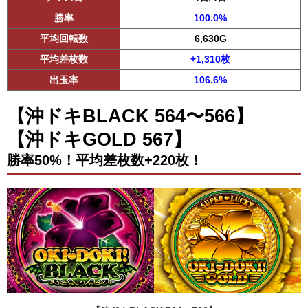
勝率
100.0%
平均回転数
6,630G
平均差枚数
+1,310枚
出玉率
106.6%
【沖ドキBLACK 564〜566】
【沖ドキGOLD 567】
勝率50%！平均差枚数+220枚！