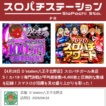
P R
【4月18日 Ｄ’station八王子北野店】スロパチガール来店
S！カバネリ海門決戦が平均差枚数+6,460枚と圧倒的な数値
を記録！スマスロが活躍を見せ盛り上がりを彩った！
店舗: Ｄ’station八王子北野店
訪問日: 2026/04/18