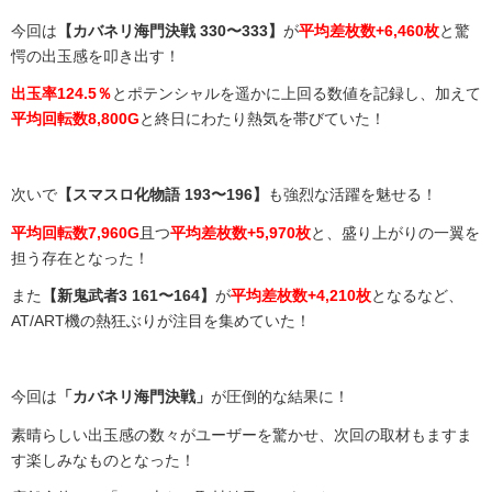
今回は
【カバネリ海門決戦 330〜333】
が
平均差枚数+6,460枚
と驚
愕の出玉感を叩き出す！
出玉率124.5％
とポテンシャルを遥かに上回る数値
を記録し、加えて
平均回転数8,800G
と終日にわたり熱気を帯びていた！
次いで
【スマスロ化物語 193〜196】
も強烈な活躍を魅せる！
平均回転数7,960G
且つ
平均差枚数+5,970枚
と、盛り上がりの一翼を
担う存在となった！
また
【新鬼武者3 161〜164】
が
平均差枚数+4,210枚
となるなど、
AT/ART機の熱狂ぶりが注目を集めていた！
今回は
「カバネリ海門決戦」
が圧倒的な結果に！
素晴らしい出玉感の数々がユーザーを驚かせ、次回の取材もますま
す楽しみなものとなった！