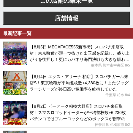
この店舗の結果一覧
店舗情報
最新記事一覧
【8月5日 MEGAFACE555新市街】スロパチ来店取
材！東京喰種が頭一つ抜けた出玉感を記録し、盛り上
がりを後押し！更にカバネリ海門決戦も大きな賑わい
を見せた！
熊本県 熊本市中央区
8/5
【8月4日 エクス・アリーナ 柏店】スロパチガール来
店S！東京喰種が平均差枚数+4,380枚に！またジャグ
ラーシリーズが終日高い稼働率を維持していた！
千葉県 柏市
8/4
【8月2日 ピーアーク相模大野店】スロパチ来店取
材！スマスロゴッドイーターが平均差枚数+6,230枚！
パチンコではブルーロックなどのボックスが衝撃の出
玉感に！
神奈川県 相模原市
8/2