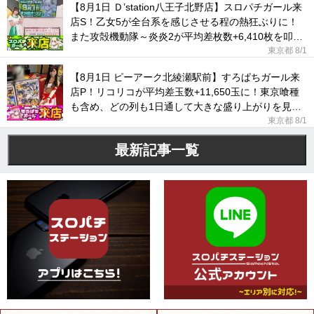
【8月1日 Ｄ’station八王子北野店】スロパチガール来
店S！乙女5が全台系を感じさせる程の熱狂ぶりに！
また攻殻機動隊～炎炎2が平均差枚数+6,410枚を叩き
出した！
東京都
8/1
【8月1日 ピーアーク北綾瀬駅前】すろぱちガール来
店P！リコリコが平均差玉数+11,650玉に！東京喰種
も含め、どの列も1日通して大きな盛り上がりを見せ
ていた！
東京都
8/1
最新記事一覧