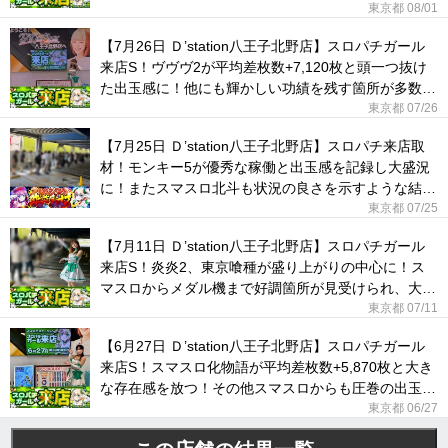
出した！
東京都 08/01
【7月26日 Ｄ’station八王子北野店】スロパチガール
来店S！ヴヴヴ2が平均差枚数+7,120枚と頭一つ抜け
た出玉感に！他にも輝かしい功績を残す箇所が多数見
られた！
東京都 07/26
【7月25日 Ｄ’station八王子北野店】スロパチ来店取
材！モンキー5が優秀な稼働と出玉感を記録し大盛況
に！またスマスロ北斗も状況の良さを示すような結果
であった！
東京都 07/25
【7月11日 Ｄ’station八王子北野店】スロパチガール
来店S！炎炎2、東京喰種が盛り上がりの中心に！ス
マスロからメダル機まで好調箇所が見受けられ、大盛
況となった！
東京都 07/11
【6月27日 Ｄ’station八王子北野店】スロパチガール
来店S！スマスロ化物語が平均差枚数+5,870枚と大き
な存在感を放つ！その他スマスロからも圧巻の出玉感
が続出！
東京都 06/27