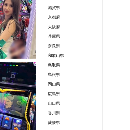
滋賀県
京都府
大阪府
兵庫県
奈良県
和歌山県
鳥取県
島根県
岡山県
広島県
山口県
香川県
愛媛県