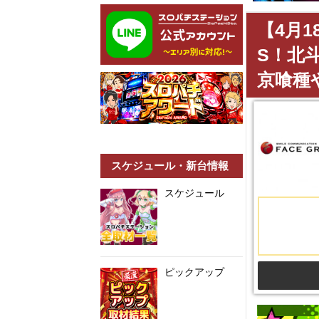
【4月1
S！北
京喰種
スケジュール・新台情報
スケジュール
ピックアップ