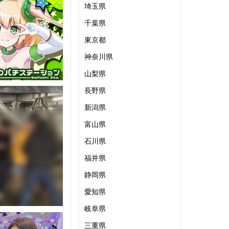
埼玉県
千葉県
東京都
神奈川県
山梨県
長野県
新潟県
富山県
石川県
福井県
静岡県
愛知県
岐阜県
三重県