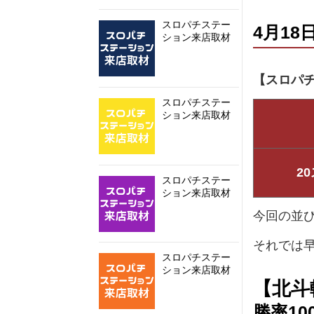
スロパチステー
4月18日
ション来店取材
【スロパチ
スロパチステー
ション来店取材
2
スロパチステー
ション来店取材
今回の並
それでは
スロパチステー
ション来店取材
【北斗転
勝率10