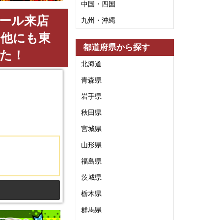
中国・四国
ガール来店
九州・沖縄
！他にも東
都道府県から探す
た！
北海道
青森県
岩手県
秋田県
宮城県
山形県
福島県
茨城県
栃木県
群馬県