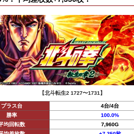
【北斗転生2 1727〜1731】
プラス台
4台/4台
勝率
100.0%
平均回転数
7,960G
平均差枚数
+7,350枚