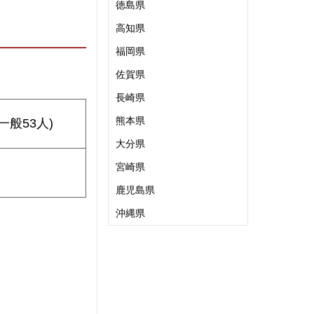
徳島県
高知県
福岡県
佐賀県
長崎県
熊本県
一般53人)
大分県
宮崎県
鹿児島県
沖縄県