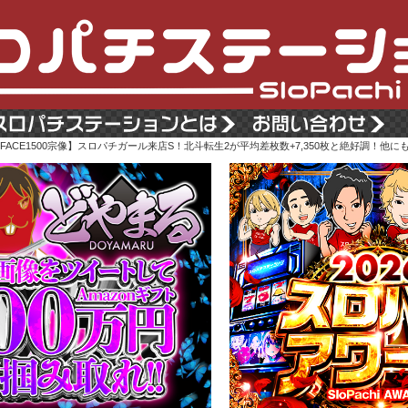
EGA FACE1500宗像】スロパチガール来店S！北斗転生2が平均差枚数+7,350枚と絶好