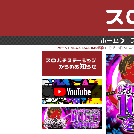
ホーム
>
MEGA FACE1500宗像
> 【4月18日 M