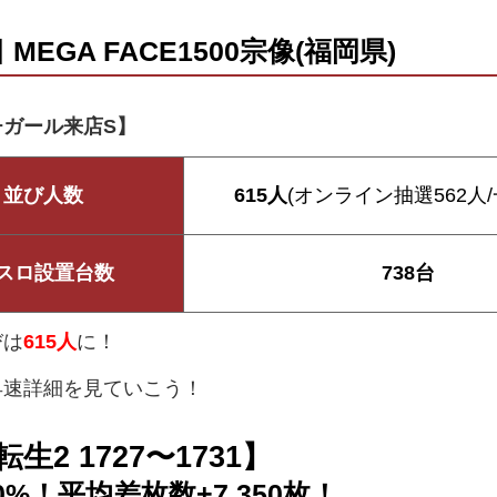
 MEGA FACE1500宗像(福岡県)
ガール来店S】
並び人数
615人
(オンライン抽選562人/
0スロ設置台数
738台
びは
615人
に！
早速詳細を見ていこう！
生2 1727〜1731】
0%！平均差枚数+7,350枚！