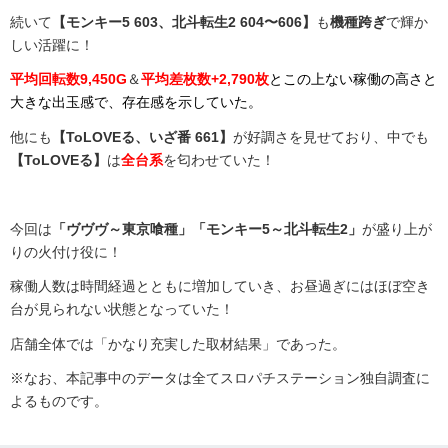
続いて
【モンキー5 603、
北斗転生2 604〜606】
も
機種跨ぎ
で輝か
しい活躍に！
平均回転数9,450G
＆
平均差枚数+2,790枚
とこの上ない稼働の高さと
大きな出玉感で、存在感を示していた。
他にも
【ToLOVEる、
いざ番 661】
が好調さを見せており、中でも
【ToLOVEる】
は
全台系
を匂わせていた！
今回は
「ヴヴヴ～東京喰種」「モンキー5～北斗転生2」
が盛り上が
りの火付け役に！
稼働人数は時間経過とともに増加していき、お昼過ぎにはほぼ空き
台が見られない状態となっていた！
店舗全体では「かなり充実した取材結果」であった。
※なお、本記事中のデータは全てスロパチステーション独自調査に
よるものです。