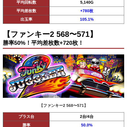
平均回転数
5,140G
平均差枚数
+780枚
出玉率
105.1%
【ファンキー2 568〜571】
勝率50%！平均差枚数+720枚！
【ファンキー2 568〜571】
プラス台
2台/4台
勝率
50.0%