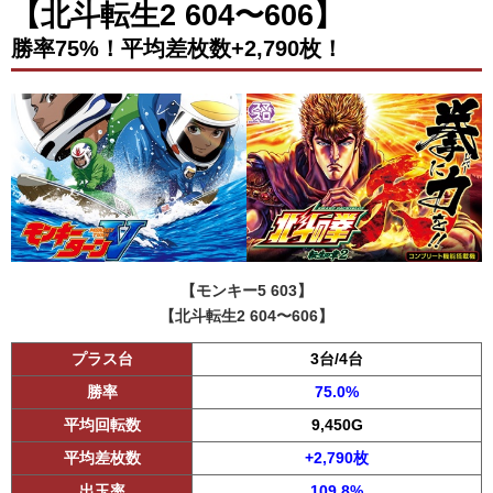
【北斗転生2 604〜606】
勝率75%！平均差枚数+2,790枚！
【モンキー5 603】
【北斗転生2 604〜606】
プラス台
3台/4台
勝率
75.0%
平均回転数
9,450G
平均差枚数
+2,790枚
出玉率
109.8%