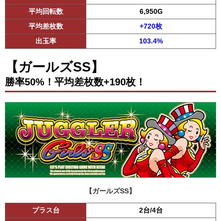
平均回転数
6,950G
平均差枚数
+720枚
出玉率
103.4%
【ガールズSS】
勝率50%！平均差枚数+190枚！
【ガールズSS】
プラス台
2台/4台