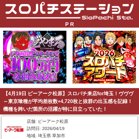
P R
【4月19日 ピーアーク松原】スロパチ来店for埼玉！ヴヴヴ
～東京喰種が平均差枚数+4,720枚と抜群の出玉感を記録！
機種を跨いだ箇所の活躍が特に目立っていた！
店舗: ピーアーク松原
訪問日: 2026/04/19
地域: 埼玉県 草加市