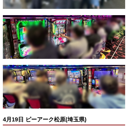
4月19日 ピーアーク松原(埼玉県)