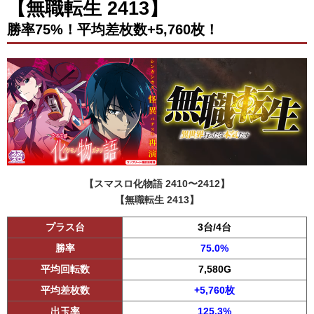
【無職転生 2413】
勝率75%！平均差枚数+5,760枚！
【スマスロ化物語 2410〜2412】
【無職転生 2413】
プラス台
3台/4台
勝率
75.0%
平均回転数
7,580G
平均差枚数
+5,760枚
出玉率
125.3%