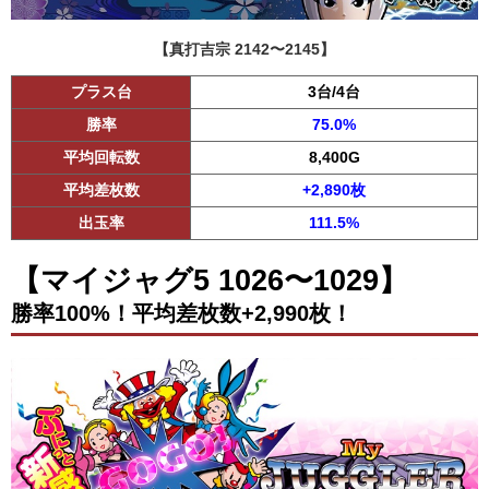
【真打吉宗 2142〜2145】
プラス台
3台/4台
勝率
75.0%
平均回転数
8,400G
平均差枚数
+2,890枚
出玉率
111.5%
【マイジャグ5 1026〜1029】
勝率100%！平均差枚数+2,990枚！