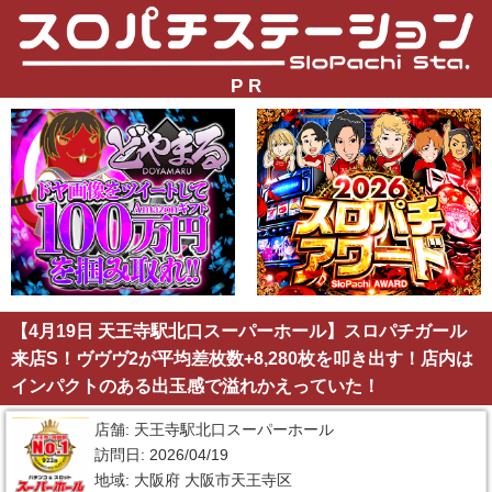
P R
【4月19日 天王寺駅北口スーパーホール】スロパチガール
来店S！ヴヴヴ2が平均差枚数+8,280枚を叩き出す！店内は
インパクトのある出玉感で溢れかえっていた！
店舗: 天王寺駅北口スーパーホール
訪問日: 2026/04/19
地域: 大阪府 大阪市天王寺区