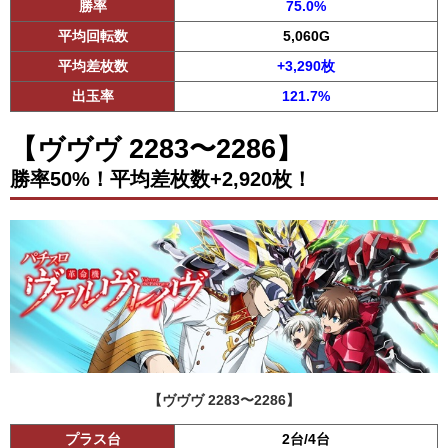
勝率
75.0%
平均回転数
5,060G
平均差枚数
+3,290枚
出玉率
121.7%
【ヴヴヴ 2283〜2286】
勝率50%！平均差枚数+2,920枚！
【ヴヴヴ 2283〜2286】
プラス台
2台/4台