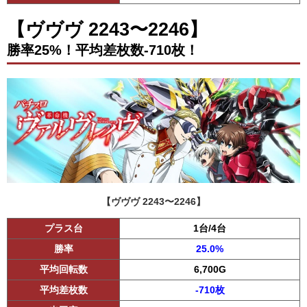
【ヴヴヴ 2243〜2246】
勝率25%！平均差枚数-710枚！
【ヴヴヴ 2243〜2246】
プラス台
1台/4台
勝率
25.0%
平均回転数
6,700G
平均差枚数
-710枚