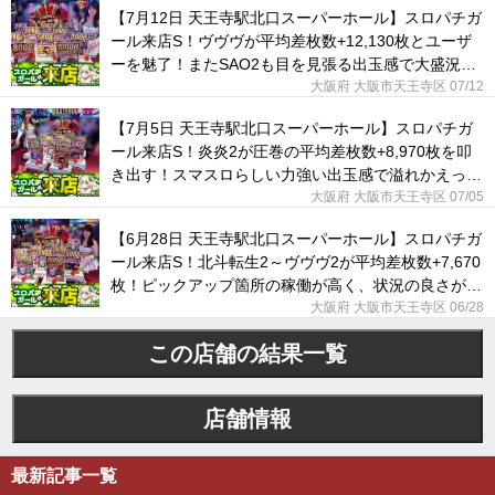
【7月12日 天王寺駅北口スーパーホール】スロパチガ
ール来店S！ヴヴヴが平均差枚数+12,130枚とユーザ
ーを魅了！またSAO2も目を見張る出玉感で大盛況と
なった！
大阪府 大阪市天王寺区 07/12
【7月5日 天王寺駅北口スーパーホール】スロパチガ
ール来店S！炎炎2が圧巻の平均差枚数+8,970枚を叩
き出す！スマスロらしい力強い出玉感で溢れかえって
いた！
大阪府 大阪市天王寺区 07/05
【6月28日 天王寺駅北口スーパーホール】スロパチガ
ール来店S！北斗転生2～ヴヴヴ2が平均差枚数+7,670
枚！ピックアップ箇所の稼働が高く、状況の良さが窺
えた！
大阪府 大阪市天王寺区 06/28
この店舗の結果一覧
店舗情報
最新記事一覧