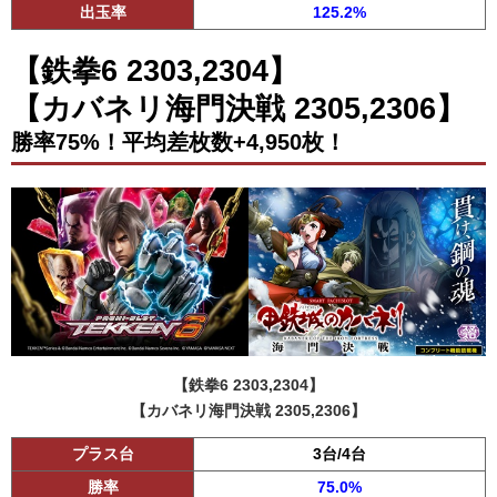
出玉率
125.2%
【鉄拳6 2303,2304】
【カバネリ海門決戦 2305,2306】
勝率75%！平均差枚数+4,950枚！
【鉄拳6 2303,2304】
【カバネリ海門決戦 2305,2306】
プラス台
3台/4台
勝率
75.0%