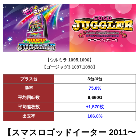
【ウルミラ 1095,1096】
【ゴージャグ3 1097,1098】
プラス台
3台/4台
勝率
75.0%
平均回転数
8,660G
平均差枚数
+1,570枚
出玉率
106.0%
【スマスロゴッドイーター 2011〜