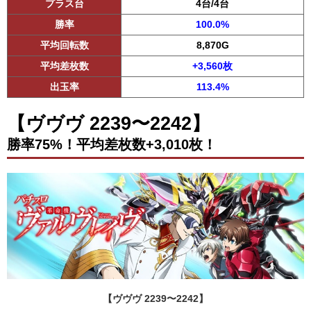
プラス台
4台/4台
勝率
100.0%
平均回転数
8,870G
平均差枚数
+3,560枚
出玉率
113.4%
【ヴヴヴ 2239〜2242】
勝率75%！平均差枚数+3,010枚！
【ヴヴヴ 2239〜2242】