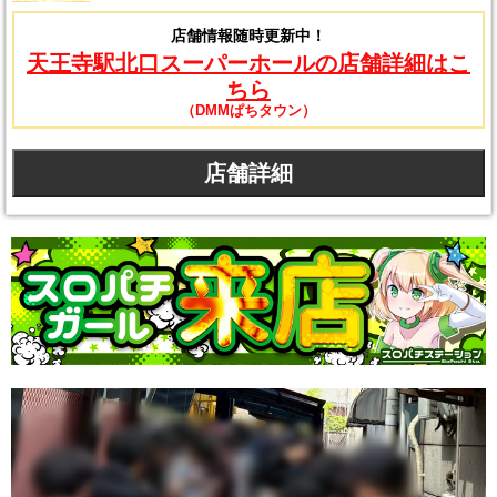
店舗情報随時更新中！
天王寺駅北口スーパーホールの店舗詳細はこ
ちら
（DMMぱちタウン）
店舗詳細