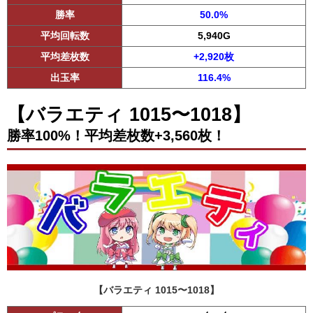
勝率
50.0%
平均回転数
5,940G
平均差枚数
+2,920枚
出玉率
116.4%
【バラエティ 1015〜1018】
勝率100%！平均差枚数+3,560枚！
【バラエティ 1015〜1018】