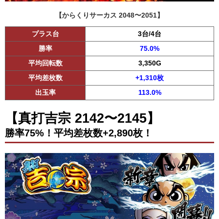
【からくりサーカス 2048〜2051】
プラス台
3台/4台
勝率
75.0%
平均回転数
3,350G
平均差枚数
+1,310枚
出玉率
113.0%
【真打吉宗 2142〜2145】
勝率75%！平均差枚数+2,890枚！