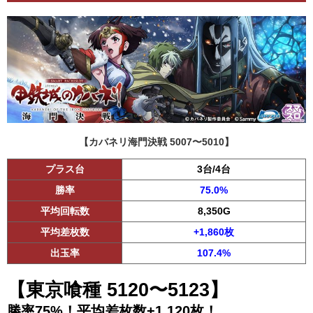
【カバネリ海門決戦 5007〜5010】
プラス台
3台/4台
勝率
75.0%
平均回転数
8,350G
平均差枚数
+1,860枚
出玉率
107.4%
【東京喰種 5120〜5123】
勝率75%！平均差枚数+1,120枚！