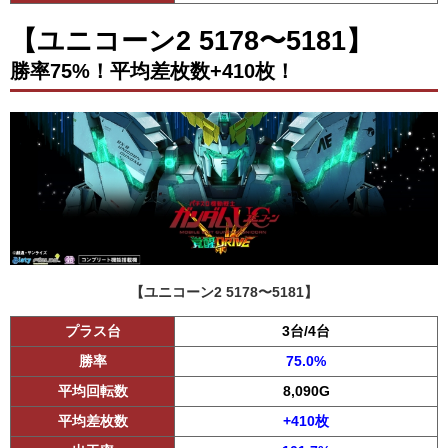
【ユニコーン2 5178〜5181】
勝率75%！平均差枚数+410枚！
【ユニコーン2 5178〜5181】
プラス台
3台/4台
勝率
75.0%
平均回転数
8,090G
平均差枚数
+410枚