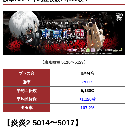
【東京喰種 5120〜5123】
プラス台
3台/4台
勝率
75.0%
平均回転数
5,160G
平均差枚数
+1,120枚
出玉率
107.2%
【炎炎2 5014〜5017】