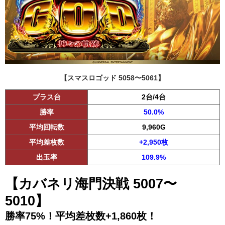
【スマスロゴッド 5058〜5061】
プラス台
2台/4台
勝率
50.0%
平均回転数
9,960G
平均差枚数
+2,950枚
出玉率
109.9%
【カバネリ海門決戦 5007〜
5010】
勝率75%！平均差枚数+1,860枚！