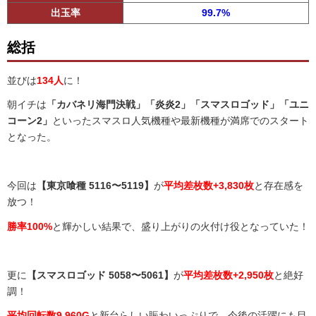
出玉率
99.7%
総括
並びは
134人
に！
朝イチは
「カバネリ海門決戦」「炎炎2」「スマスロゴッド」「ユニ
コーン2」
といったスマスロ人気機種や最新機種が満席でのスタート
となった。
今回は
【東京喰種 5116〜5119】
が
平均差枚数+3,830枚
と存在感を
放つ！
勝率100%
と輝かしい結果で、盛り上がりの火付け役となっていた！
更に
【スマスロゴッド 5058〜5061】
が
平均差枚数+2,950枚
と絶好
調！
平均回転数9,960G
と新台らしい賑わいっぷりで、今後の活躍にも目