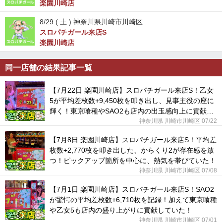
楽園川崎店
8/29 (
土
) 神奈川県川崎市川崎区
スロパチガール来店S
楽園川崎店
同一店舗の結果記事一覧
【7月22日 楽園川崎店】スロパチガール来店S！乙女
5が平均差枚数+9,450枚を叩き出し、見事主役の座に
輝く！東京喰種やSAO2も店内の出玉感向上に貢献し
ていた！
神奈川県 川崎市川崎区 07/22
【7月8日 楽園川崎店】スロパチガール来店S！平均差
枚数+2,770枚を叩き出した、からくり2が存在感を放
つ！ピックアップ箇所を中心に、熱気を帯びていた！
神奈川県 川崎市川崎区 07/08
【7月1日 楽園川崎店】スロパチガール来店S！SAO2
が驚愕の平均差枚数+6,710枚を記録！加えて東京喰種
や乙女5も店内の盛り上がりに貢献していた！
神奈川県 川崎市川崎区 07/01