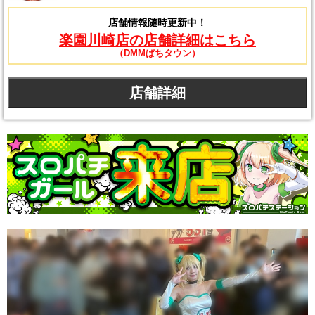
店舗情報随時更新中！
楽園川崎店の店舗詳細はこちら
（DMMぱちタウン）
店舗詳細