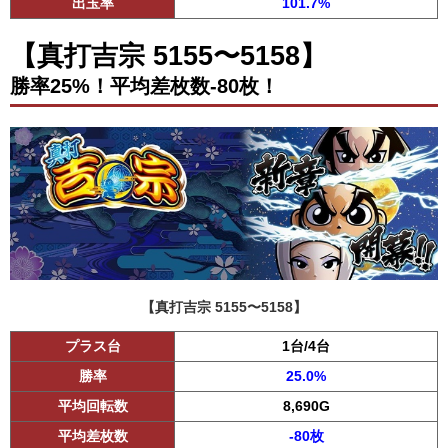
出玉率
101.7%
【真打吉宗 5155〜5158】
勝率25%！平均差枚数-80枚！
【真打吉宗 5155〜5158】
プラス台
1台/4台
勝率
25.0%
平均回転数
8,690G
平均差枚数
-80枚