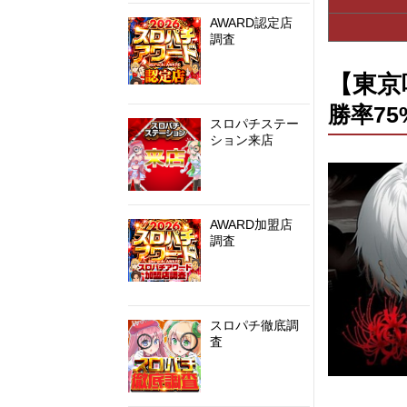
AWARD認定店
調査
【東京喰
勝率75
スロパチステー
ション来店
AWARD加盟店
調査
スロパチ徹底調
査