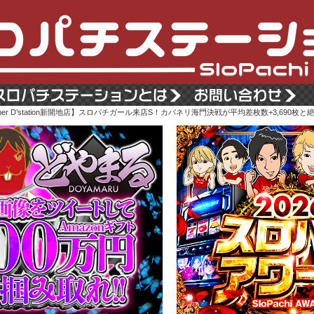
Super D’station新開地店】スロパチガール来店S！カバネリ海門決戦が平均差枚数+3,6