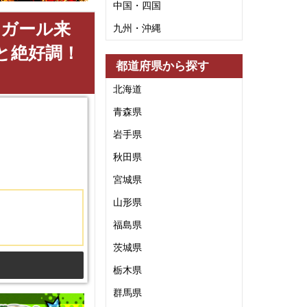
中国・四国
パチガール来
九州・沖縄
枚と絶好調！
都道府県から探す
！
北海道
青森県
岩手県
秋田県
宮城県
山形県
福島県
茨城県
栃木県
群馬県