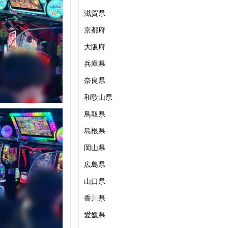
滋賀県
京都府
大阪府
兵庫県
奈良県
和歌山県
鳥取県
島根県
岡山県
広島県
山口県
香川県
愛媛県