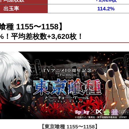
出玉率
114.2%
種 1155〜1158】
%！平均差枚数+3,620枚！
【東京喰種 1155〜1158】