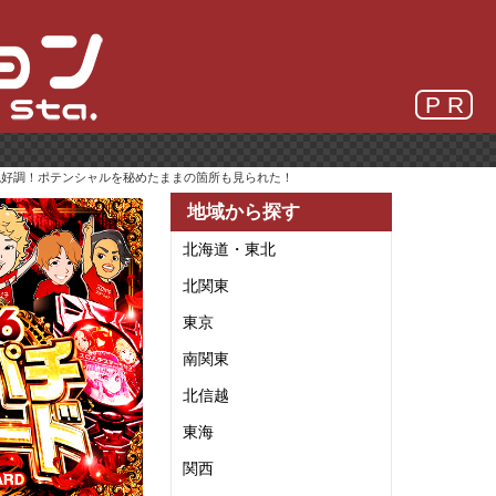
P R
90枚と絶好調！ポテンシャルを秘めたままの箇所も見られた！
地域から探す
北海道・東北
北関東
東京
南関東
北信越
東海
関西