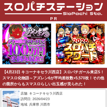
P R
【4月23日 キコーナキセラ川西店】スロパチガール来店S！
スマスロ化物語～アズレン6が平均差枚数+5,570枚！その他
の箇所からもスマスロらしい出玉感が見られた！
店舗: キコーナキセラ川西店
訪問日: 2026/04/23
地域: 兵庫県 川西市