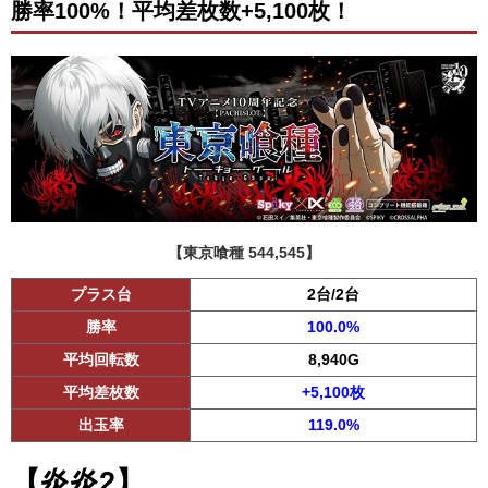
勝率100%！平均差枚数+5,100枚！
【東京喰種 544,545】
プラス台
2台/2台
勝率
100.0%
平均回転数
8,940G
平均差枚数
+5,100枚
出玉率
119.0%
【炎炎2】