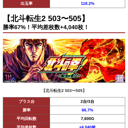
出玉率
118.2%
【北斗転生2 503〜505】
勝率67%！平均差枚数+4,040枚！
【北斗転生2 503〜505】
プラス台
2台/3台
勝率
66.7%
平均回転数
7,600G
平均差枚数
+4,040枚