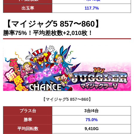
出玉率
117.7%
【マイジャグ5 857〜860】
勝率75%！平均差枚数+2,010枚！
【マイジャグ5 857〜860】
プラス台
3台/4台
勝率
75.0%
平均回転数
9,410G