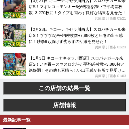
【3月21日 キコーナキセラ川西店】スロパチガール来
店S！マギレコ～モンキー5が機種を跨いで平均差枚
数+3,270枚に！タイプを問わず良好な結果を見せた！
兵庫県 川西市 03/21
【2月23日 キコーナキセラ川西店】スロパチガール来
店S！ヴヴヴ2が平均差枚数+7,880枚と圧巻の出玉感
に！鉄拳6も負けず劣らずの活躍を見せた！
兵庫県 川西市 02/23
【1月3日 キコーナキセラ川西店】スロパチガール来
店S！いざ番～スマスロ北斗が平均差枚数+3,880枚と
絶好調！その他も素晴らしい出玉感が各所で見受けら
れた！
兵庫県 川西市 01/03
この店舗の結果一覧
店舗情報
最新記事一覧