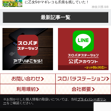
に乙女5やマギレコも爪痕を残していた！
神奈川県
8/8
最新記事一覧
※お預かりした個人情報の取扱いについては、当社
プライバシーポリシ
ー
をご確認ください。