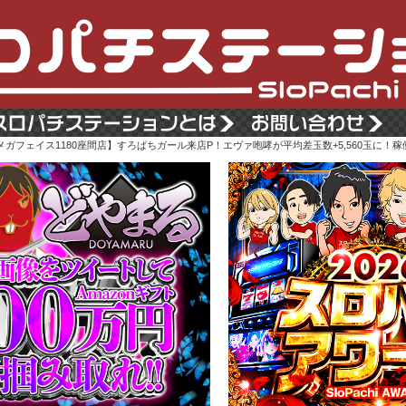
日 メガフェイス1180座間店】すろぱちガール来店P！エヴァ咆哮が平均差玉数+5,560玉