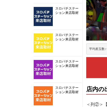
スロパチステー
ション来店取材
スロパチステー
ション来店取材
平均差玉数:+
スロパチステー
ション来店取材
店内の
スロパチステー
ション来店取材
＜列②＞