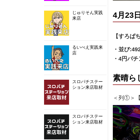
じゅりそん実践
4月23
来店
【すろぱち
るいべえ実践来
・並び:49
店
・4円パチ
素晴ら
スロパチステー
ション来店取材
＜列①＞
スロパチステー
ション来店取材