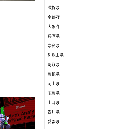
滋賀県
京都府
大阪府
兵庫県
奈良県
和歌山県
鳥取県
島根県
岡山県
広島県
山口県
香川県
愛媛県