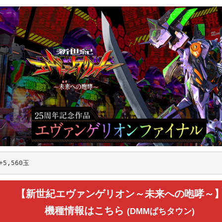
5,560玉
【新世紀エヴァンゲリオン～未来への咆哮～
機種情報はこちら
(DMMぱちタウン)