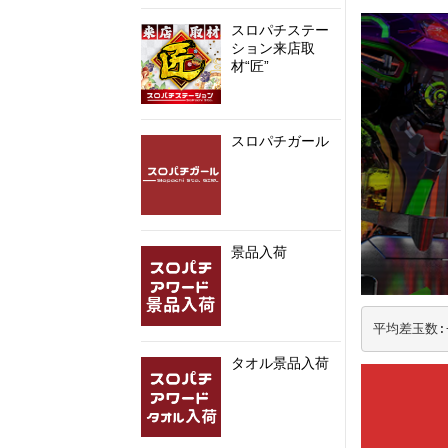
スロパチステー
ション来店取
材“匠”
スロパチガール
景品入荷
平均差玉数:+
タオル景品入荷