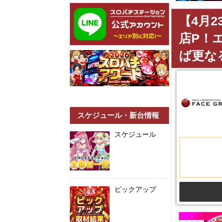
【4月
店P！
ば更な
スケジュール・新台情報
スケジュール
ピックアップ