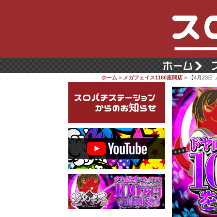
ホーム
>
メガフェイス1180座間店
> 【4月23