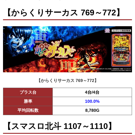
【からくりサーカス 769～772】
【からくりサーカス 769～772】
プラス台
4台/4台
勝率
100.0%
平均回転数
8,780G
【スマスロ北斗 1107～1110】