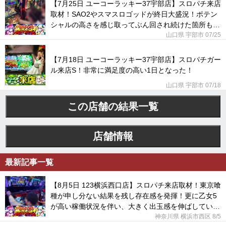
【7月25日 ユーコーラッキー37宇部店】スロパチ来店
取材！SAO2やスマスロゴッドが終日大盛況！ポテン
シャルの高さを感じ取ってぶん回され続けた箇所も多
かった！
山口県 宇部市 07/25
【7月18日 ユーコーラッキー37宇部店】スロパチガー
ル来店S！非常に満足度の高い1日となった！
山口県 宇部市 07/18
この店舗の結果一覧
店舗情報
最新記事一覧
【8月5日 123横浜西口店】スロパチ来店取材！東京喰
種が申し分ない結果を残し存在感を発揮！更に乙女5
が高い稼働状況を伴い、大きく出玉感を伸ばしてい
た！
神奈川県 横浜市西区
8/5