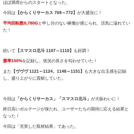
ほぼ満席からのスタートとなった。
今回は
【からくりサーカス 769～772】
が大盛況に！
平均回転数8,780G
と申し分のない稼働が感じられ、活気に溢れてい
た！
続いて
【スマスロ北斗 1107～1110】
も好調！
勝率100%
を記録し、状況の良さを匂わせていた！
また
【ヴヴヴ 1121～1124、1148～1151】
も大きな出玉感を記録
し、盛り上がりに貢献していた。
今回は
「からくりサーカス」「スマスロ北斗」
が大賑わいに！
終日高いボルテージが保たれ、ユーザーたちの期待に応える結果と
なった！
今回は「充実した取材結果」であった。