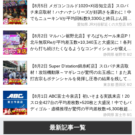
【8月5日 メガコンコルド1020+刈谷知立店】スロパ
チ来店取材！ハナハナシリーズが好調さを露わに！中
でもニューキンVが平均回転数9,330Gと終日ぶん回さ
れていた！
愛知県 JR刈谷駅近くの大型店
8/5
【8月2日 マルハン裾野北店】すろぱちガール来店P！
北斗無双Reが平均差玉数+10,340玉と大盛況に！各列
から打ち続けたくなるようなコンディションが窺え
た！
静岡県 裾野市
8/2
【8月2日 Super D’station錦糸町店】スロパチ来店取
材！攻殻機動隊～マギレコが驚愕の出玉感に！また真
打吉宗もポテンシャルを発揮し圧巻の結果を残してい
た！
東京都 墨田区
8/2
【8月1日 ABC富士今泉店】初いそまる実践来店！20
スロ全427台の平均差枚数+520枚と大盛況！中でもバ
ディゴル・虚構推理が驚愕の平均差枚数+6,300枚超え
に！
静岡県 富士市
8/1
最新記事一覧