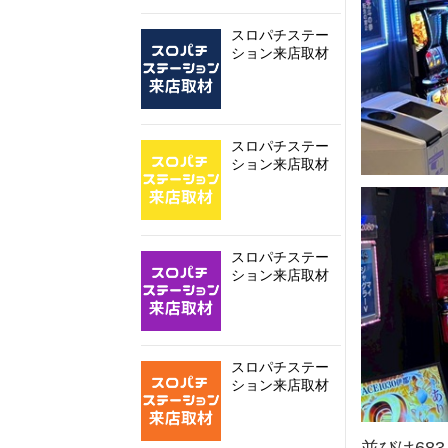
スロパチステー
ション来店取材
スロパチステー
ション来店取材
スロパチステー
ション来店取材
スロパチステー
ション来店取材