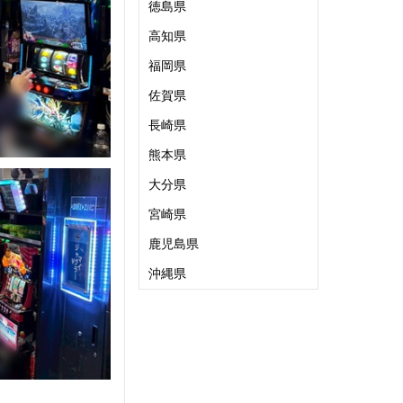
徳島県
高知県
福岡県
佐賀県
長崎県
熊本県
大分県
宮崎県
鹿児島県
沖縄県