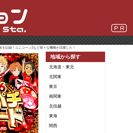
P R
580枚を記録！ユニコーン2など様々な機種が活躍した！
地域から探す
北海道・東北
北関東
東京
南関東
北信越
東海
関西