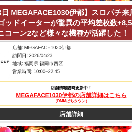
3日 MEGAFACE1030伊都】スロパチ
ゴッドイーターが驚異の平均差枚数+8,5
ニコーン2など様々な機種が活躍した！
店舗: MEGAFACE1030伊都
訪問日: 2026/04/23
地域: 福岡県 福岡市西区
営業時間: 10:00~22:45
店舗情報随時更新中！
MEGAFACE1030伊都の店舗詳細はこちら
（DMMぱちタウン）
店舗詳細