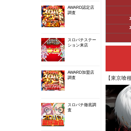
AWARD認定店
調査
スロパチステー
ション来店
AWARD加盟店
【東京喰
調査
スロパチ徹底調
査