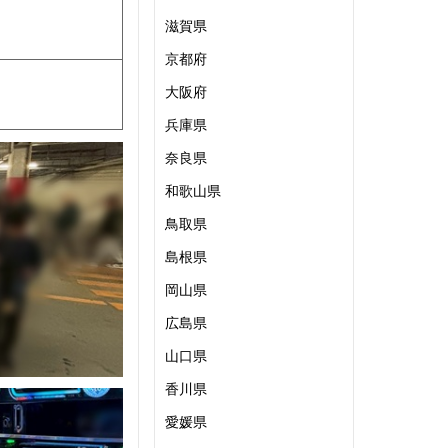
滋賀県
京都府
大阪府
兵庫県
奈良県
和歌山県
鳥取県
島根県
岡山県
広島県
山口県
香川県
愛媛県