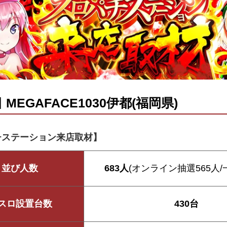
日 MEGAFACE1030伊都(福岡県)
チステーション来店取材】
並び人数
683人
(オンライン抽選565人/一
0スロ設置台数
430台