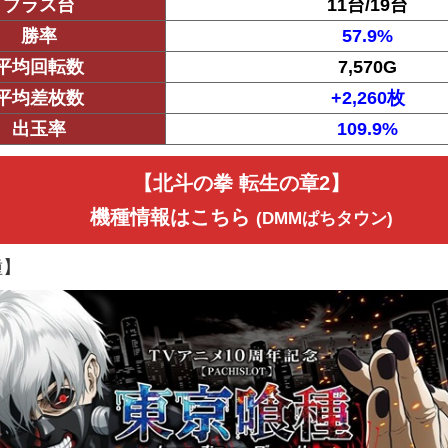
プラス台
11台/19台
勝率
57.9%
平均回転数
7,570G
平均差枚数
+2,260枚
出玉率
109.9%
【北斗の拳 転生の章2】
機種情報はこちら
(DMMぱちタウン)
種】