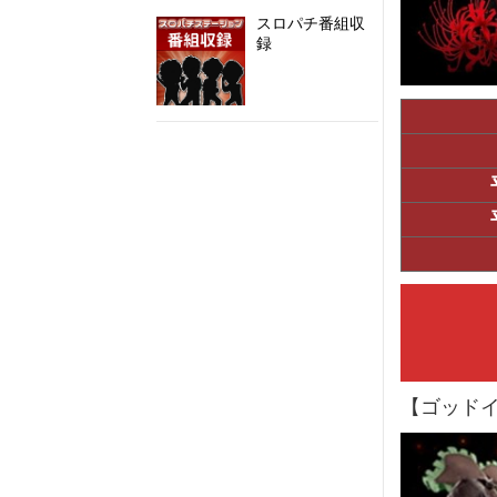
スロパチ番組収
録
@SloPachi_Staさんのツイート
【ゴッドイ