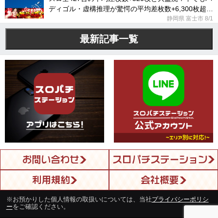
ディゴル・虚構推理が驚愕の平均差枚数+6,300枚超え
に！
静岡県 富士市
8/1
最新記事一覧
※お預かりした個人情報の取扱いについては、当社
プライバシーポリシ
ー
をご確認ください。