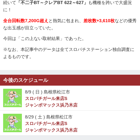
続いて
「不二子BT～クレアBT 622～627」
も機種を跨いで大盛況
に！
全台回転数7,200G超え
と熱気に包まれ、
差枚数+3,610枚
などの優秀
な出玉感が目立っていた。
今回は「この上ない取材結果」であった。
※なお、本記事中のデータは全てスロパチステーション独自調査に
よるものです。
今後のスケジュール
8/9 (
日
) 島根県松江市
スロパチガール来店S
ジャンボマックス浜乃木店
8/29 (
土
) 島根県松江市
スロパチガール来店S
ジャンボマックス浜乃木店