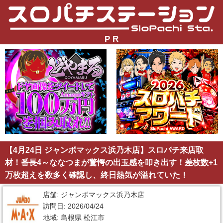
P R
【4月24日 ジャンボマックス浜乃木店】スロパチ来店取
材！番長4～ななつまが驚愕の出玉感を叩き出す！差枚数+1
万枚超えを数多く確認し、終日熱気が溢れていた！
店舗: ジャンボマックス浜乃木店
訪問日: 2026/04/24
地域: 島根県 松江市