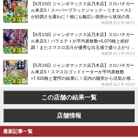
【6月23日 ジャンボマックス浜乃木店】スロパチガー
ル来店S！スーパーブラックジャック～リオエース2
が好調さを露わに！他にも幅広い箇所から状況の良さ
が窺えた！
島根県 松江市 06/23
【6月13日 ジャンボマックス浜乃木店】スロパチガー
ル来店S！バラエティが平均差枚数+5,070枚と絶好
調！またスマスロ北斗が優秀な出玉感で盛り上がりに
貢献した！
島根県 松江市 06/13
【5月19日 ジャンボマックス浜乃木店】スロパチガー
ル来店S！スマスロゴッドイーターが平均差枚数
+7,920枚と驚愕の結果に！店内の随所から活気が感じ
られた！
島根県 松江市 05/19
この店舗の結果一覧
店舗情報
最新記事一覧