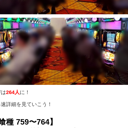
びは
264人
に！
早速詳細を見ていこう！
種 759〜764】