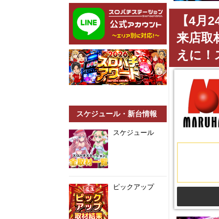
【4月
来店取
えに！
スケジュール・新台情報
スケジュール
ピックアップ