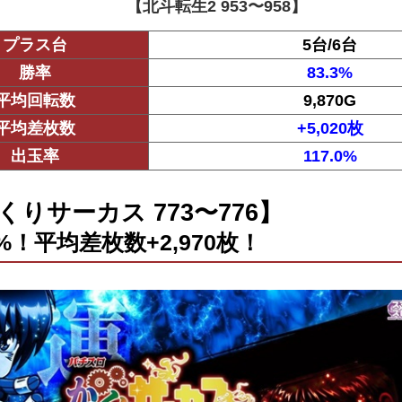
【北斗転生2 953〜958】
プラス台
5台/6台
勝率
83.3%
平均回転数
9,870G
平均差枚数
+5,020枚
出玉率
117.0%
くりサーカス 773〜776】
%！平均差枚数+2,970枚！