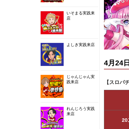
いそまる実践来
店
よしき実践来店
4月2
じゃんじゃん実
【スロパ
践来店
れんじろう実践
来店
2