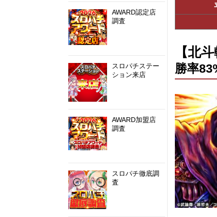
AWARD認定店
調査
【北斗転
勝率83
スロパチステー
ション来店
AWARD加盟店
調査
スロパチ徹底調
査