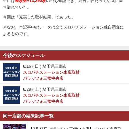
中には
差枚数+13,290枚
の台も確認でき、終日にわたって活気に満
ち溢れていた。
今回は「充実した取材結果」であった。
※なお、本記事中のデータは全てスロパチステーション独自調査に
よるものです。
今後のスケジュール
8/16 (
日
) 埼玉県三郷市
スロパチステーション来店取材
パラッツォ三郷中央店
8/29 (
土
) 埼玉県三郷市
スロパチステーション来店取材
パラッツォ三郷中央店
同一店舗の結果記事一覧