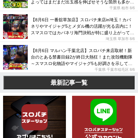
よってはまだまだ出玉感を伸ばせそうな箇所も多かっ
た！
千葉県 柏市
8/6
【8月6日 一番舘草加店】スロパチ来店in埼玉！カバ
ネリやマイジャグ5とメダル機の活躍が光る店内に！
スマスロではカバネリ海門決戦が特に盛り上がってい
た！
埼玉県 草加市
8/6
【8月6日 マルハン千葉北店】スロパチ来店取材！新
台のとある禁書目録2が終日大熱狂！また攻殻機動隊
～スマスロ化物語やマイジャグ5も好調さを示してい
た！
千葉県 千葉市稲毛区
8/6
最新記事一覧