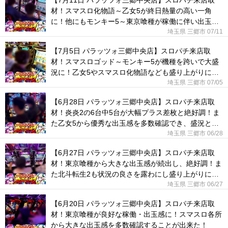
【7月11日 パラッツォ三郷中央店】スロパチ来店取
材！スマスロ化物語～乙女5が終日熱量の高い一角
に！他にもモンキー5～東京喰種が稼働に伴い出玉感
を伸ばした！
埼玉県 三郷市 07/11
【7月5日 パラッツォ三郷中央店】スロパチ来店取
材！スマスロゴッド～モンキー5が機種を跨いで大盛
況に！乙女5やスマスロ化物語なども盛り上がりに貢
献した！
埼玉県 三郷市 07/05
【6月28日 パラッツォ三郷中央店】スロパチ来店取
材！炎炎2の6台中5台が大幅プラス差枚と絶好調！ま
た乙女5から優秀な出玉感を多数確認でき、盛況とな
った！
埼玉県 三郷市 06/28
【6月27日 パラッツォ三郷中央店】スロパチ来店取
材！東京喰種から大きな出玉感が続出し、絶好調！ま
た北斗転生2も状況の良さを露わにし盛り上がりに貢
献した！
埼玉県 三郷市 06/27
【6月20日 パラッツォ三郷中央店】スロパチ来店取
材！東京喰種が良好な稼働・出玉感に！スマスロ各所
から大きな出玉感を多数確認することが出来た！