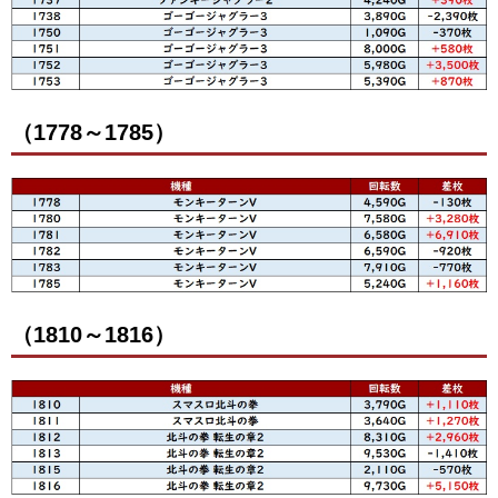
（1778～1785）
（1810～1816）