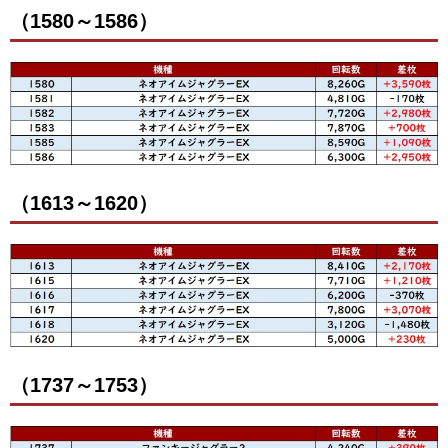
（1580～1586）
（1613～1620）
（1737～1753）