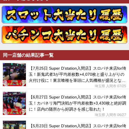
同一店舗の結果記事一覧
【7月25日 Super D’station入間店】スロパチ来店for埼
玉！新鬼武者3が平均差枚数+4,070枚と盛り上がりの
火付け役に！東京喰種を筆頭に人気機種が盛況となっ
た！
埼玉県 入間市 07/25
【6月27日 Super D’station入間店】スロパチ来店for埼
玉！カバネリ海門決戦が平均差枚数+3,430枚と絶好調
に！店内の随所から好調さを感じ取れた！
埼玉県 入間市 06/27
【5月23日 Super D’station入間店】スロパチ来店for埼