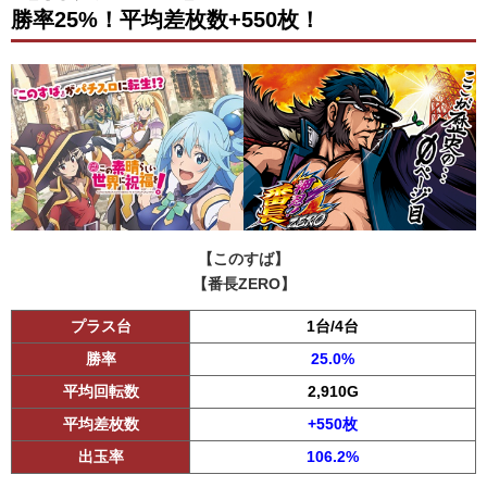
勝率25%！平均差枚数+550枚！
【このすば】
【番長ZERO】
プラス台
1台/4台
勝率
25.0%
平均回転数
2,910G
平均差枚数
+550枚
出玉率
106.2%