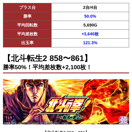
プラス台
2台/4台
勝率
50.0%
平均回転数
5,690G
平均差枚数
+3,640枚
出玉率
121.3%
【北斗転生2 858〜861】
勝率50%！平均差枚数+2,100枚！