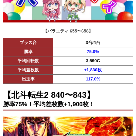
【バラエティ 655〜658】
プラス台
3台/4台
勝率
75.0%
平均回転数
3,590G
平均差枚数
+1,830枚
出玉率
117.0%
【北斗転生2 840〜843】
勝率75%！平均差枚数+1,900枚！