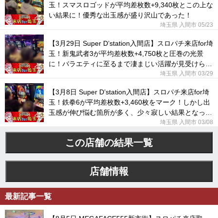
玉！スマスロゴッドが平均差枚数+9,340枚とこの上な
い結果に！優秀な出玉感が盛り沢山であった！
埼玉県 入間市 05/23
【3月29日 Super D’station入間店】スロパチ来店for埼
玉！新鬼武者3が平均差枚数+4,750枚と圧巻の光景
に！バラエティに至るまで凄まじい活躍が見受けられ
た！
埼玉県 入間市 03/29
【3月8日 Super D’station入間店】スロパチ来店for埼
玉！鉄拳6が平均差枚数+3,460枚をマーク！しかし出
玉感が伸び悩む箇所が多く、少々寂しい結果となっ
た。
埼玉県 入間市 03/08
この店舗の結果一覧
店舗情報
最新記事一覧