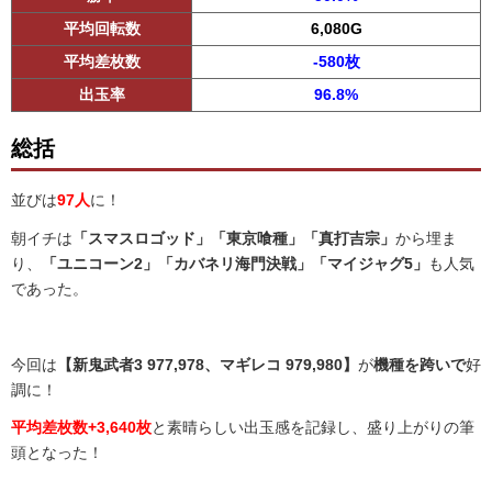
平均回転数
6,080G
平均差枚数
-580枚
出玉率
96.8%
総括
並びは
97人
に！
朝イチは
「スマスロゴッド」「東京喰種」「真打吉宗」
から埋ま
り、
「ユニコーン2」「カバネリ海門決戦」「マイジャグ5」
も人気
であった。
今回は
【新鬼武者3 977,978、マギレコ 979,980】
が
機種を跨いで
好
調に！
平均差枚数+3,640枚
と素晴らしい出玉感を記録し、盛り上がりの筆
頭となった！