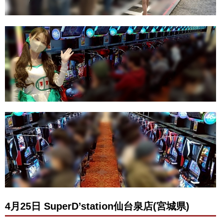
4月25日 SuperD’station仙台泉店(宮城県)