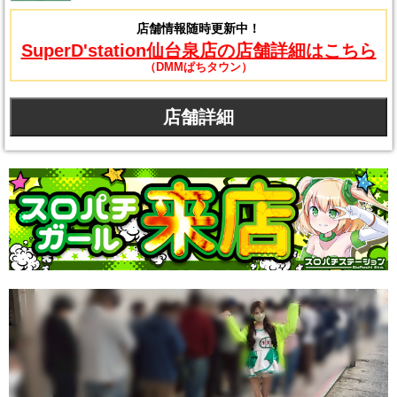
店舗情報随時更新中！
SuperD'station仙台泉店の店舗詳細はこちら
（DMMぱちタウン）
店舗詳細