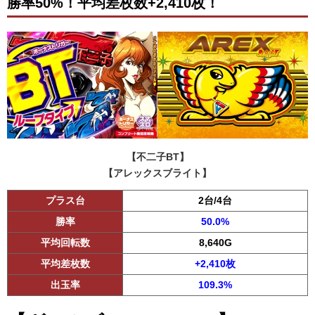
勝率50%！平均差枚数+2,410枚！
【不二子BT】
【アレックスブライト】
プラス台
2台/4台
勝率
50.0%
平均回転数
8,640G
平均差枚数
+2,410枚
出玉率
109.3%