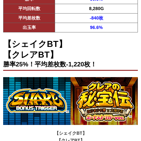
平均回転数
8,280G
平均差枚数
-840枚
出玉率
96.6%
【シェイクBT】
【クレアBT】
勝率25%！平均差枚数-1,220枚！
【シェイクBT】
【クレアBT】