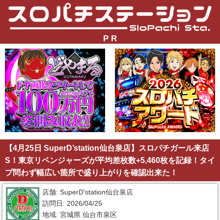
P R
【4月25日 SuperD’station仙台泉店】スロパチガール来店
S！東京リベンジャーズが平均差枚数+5,460枚を記録！タイ
プ問わず幅広い箇所で盛り上がりを確認出来た！
店舗: SuperD'station仙台泉店
訪問日: 2026/04/25
地域: 宮城県 仙台市泉区