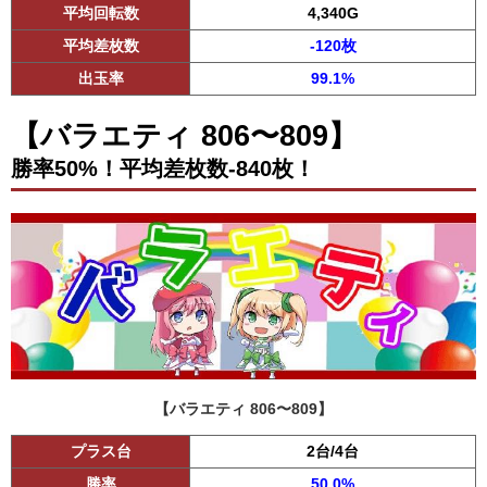
平均回転数
4,340G
平均差枚数
-120枚
出玉率
99.1%
【バラエティ 806〜809】
勝率50%！平均差枚数-840枚！
【バラエティ 806〜809】
プラス台
2台/4台
勝率
50.0%