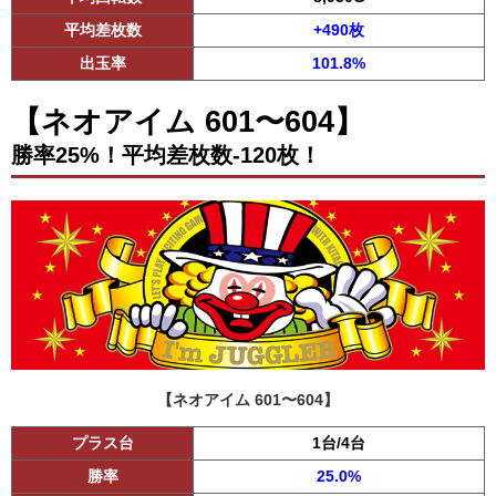
平均差枚数
+490枚
出玉率
101.8%
【ネオアイム 601〜604】
勝率25%！平均差枚数-120枚！
【ネオアイム 601〜604】
プラス台
1台/4台
勝率
25.0%