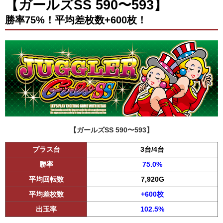
【ガールズSS 590〜593】
勝率75%！平均差枚数+600枚！
【ガールズSS 590〜593】
プラス台
3台/4台
勝率
75.0%
平均回転数
7,920G
平均差枚数
+600枚
出玉率
102.5%