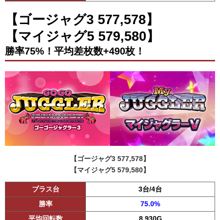
【ゴージャグ3 577,578】
【マイジャグ5 579,580】
勝率75%！平均差枚数+490枚！
【ゴージャグ3 577,578】
【マイジャグ5 579,580】
プラス台
3台/4台
勝率
75.0%
平均回転数
8,930G