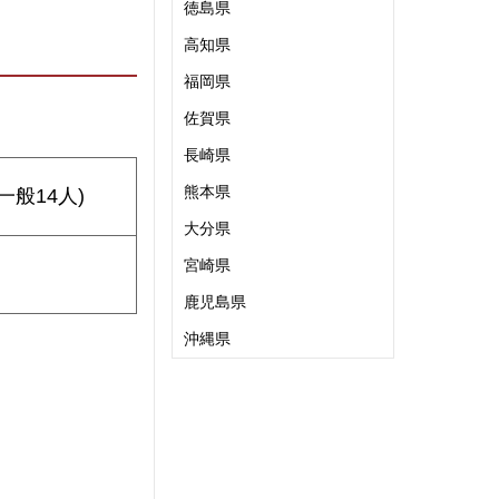
徳島県
高知県
福岡県
佐賀県
長崎県
熊本県
一般14人)
大分県
宮崎県
鹿児島県
沖縄県