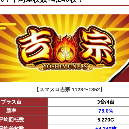
【スマスロ吉宗 1123〜1352】
プラス台
3台/4台
勝率
75.0%
平均回転数
5,270G
平均差枚数
+4,240枚