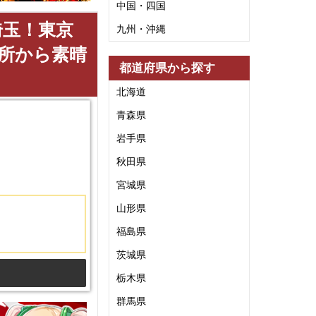
中国・四国
埼玉！東京
九州・沖縄
箇所から素晴
都道府県から探す
北海道
青森県
岩手県
秋田県
宮城県
山形県
福島県
茨城県
栃木県
群馬県