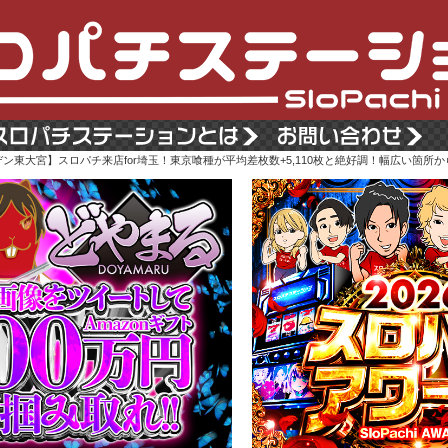
ガーデン東大宮】スロパチ来店for埼玉！東京喰種が平均差枚数+5,110枚と絶好調！幅広い