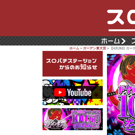
ホーム
>
ガーデン東大宮
> 【4月26日 