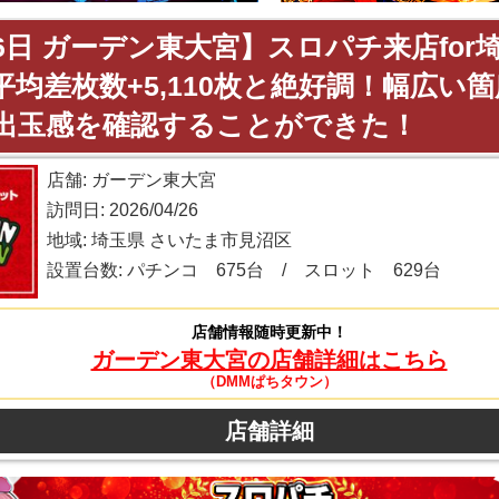
26日 ガーデン東大宮】スロパチ来店for
平均差枚数+5,110枚と絶好調！幅広い
出玉感を確認することができた！
店舗: ガーデン東大宮
訪問日: 2026/04/26
地域: 埼玉県 さいたま市見沼区
設置台数: パチンコ 675台 / スロット 629台
店舗情報随時更新中！
ガーデン東大宮の店舗詳細はこちら
（DMMぱちタウン）
店舗詳細