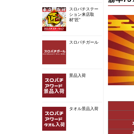
スロパチステー
ション来店取
材“匠”
スロパチガール
景品入荷
タオル景品入荷