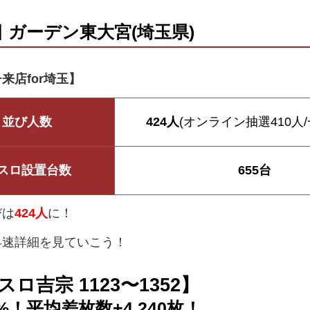
日 ガーデン東大宮(埼玉県)
来店for埼玉】
並び人数
424人
(オンライン抽選410人/
0スロ設置台数
655台
びは
424人
に！
早速詳細を見ていこう！
ロ吉宗 1123〜1352】
%！平均差枚数+4,240枚！