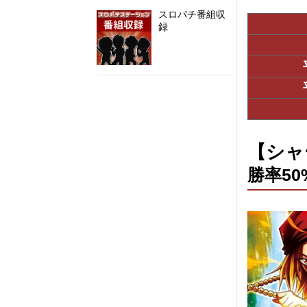
スロパチ番組収
録
@SloPachi_Staさんのツイート
【シャ
勝率50