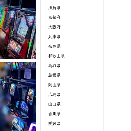
滋賀県
京都府
大阪府
兵庫県
奈良県
和歌山県
鳥取県
島根県
岡山県
広島県
山口県
香川県
愛媛県