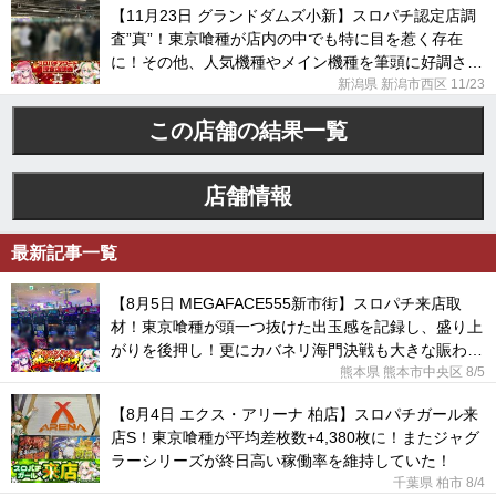
【11月23日 グランドダムズ小新】スロパチ認定店調
査”真”！東京喰種が店内の中でも特に目を惹く存在
に！その他、人気機種やメイン機種を筆頭に好調さが
窺えた！
新潟県 新潟市西区 11/23
この店舗の結果一覧
店舗情報
最新記事一覧
【8月5日 MEGAFACE555新市街】スロパチ来店取
材！東京喰種が頭一つ抜けた出玉感を記録し、盛り上
がりを後押し！更にカバネリ海門決戦も大きな賑わい
を見せた！
熊本県 熊本市中央区
8/5
【8月4日 エクス・アリーナ 柏店】スロパチガール来
店S！東京喰種が平均差枚数+4,380枚に！またジャグ
ラーシリーズが終日高い稼働率を維持していた！
千葉県 柏市
8/4