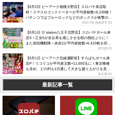
【8月2日 ピーアーク相模大野店】スロパチ来店取
材！スマスロゴッドイーターが平均差枚数+6,230枚！
パチンコではブルーロックなどのボックスが衝撃の出
玉感に！
神奈川県 相模原市
8/2
【8月1日 Ｄ’station八王子北野店】スロパチガール来
店S！乙女5が全台系を感じさせる程の熱狂ぶりに！
また攻殻機動隊～炎炎2が平均差枚数+6,410枚を叩き
出した！
東京都
8/1
【8月1日 ピーアーク北綾瀬駅前】すろぱちガール来
店P！リコリコが平均差玉数+11,650玉に！東京喰種
も含め、どの列も1日通して大きな盛り上がりを見せ
ていた！
東京都
8/1
最新記事一覧