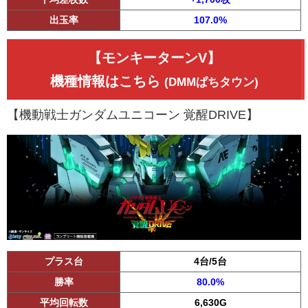
出玉率
107.0%
【モンキーターンV】
機種情報はこちら
(DMMぱちタウン)
【機動戦士ガンダムユニコーン 覚醒DRIVE】
プラス台
4台/5台
勝率
80.0%
平均回転数
6,630G