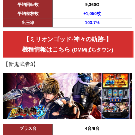
平均回転数
9,360G
平均差枚数
+1,050枚
出玉率
103.7%
【ミリオンゴッド‐神々の軌跡‐】
機種情報はこちら
(DMMぱちタウン)
【新鬼武者3】
プラス台
4台/6台