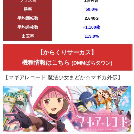
プラス台
2台/4台
勝率
50.0%
平均回転数
2,640G
平均差枚数
+1,100枚
出玉率
113.9%
【からくりサーカス】
機種情報はこちら
(DMMぱちタウン)
【マギアレコード 魔法少女まどか☆マギカ外伝】