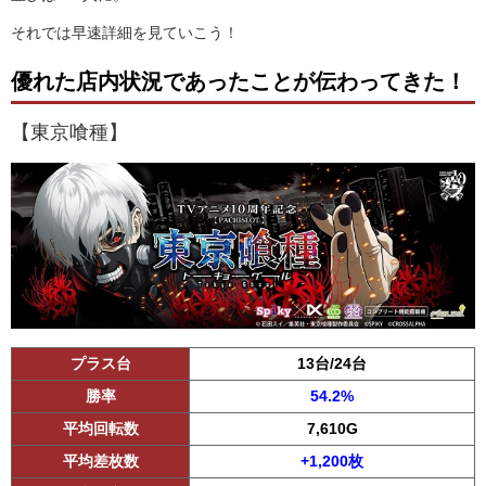
それでは早速詳細を見ていこう！
優れた店内状況であったことが伝わってきた！
【東京喰種】
プラス台
13台/24台
勝率
54.2%
平均回転数
7,610G
平均差枚数
+1,200枚