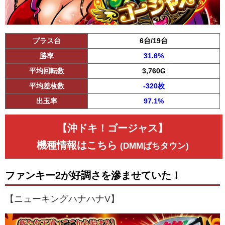
プラス台
6台/19台
勝率
31.6%
平均回転数
3,760G
平均差枚数
-320枚
出玉率
97.1%
【沖ドキ！ゴージャス】
機種情報はこちら
(DMMぱちタウン)
ファンキー2が好調さを滲ませていた！
【ニューキングハナハナV】