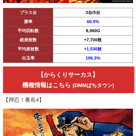
プラス台
3台/5台
勝率
60.0%
平均回転数
8,060G
総差枚数
+7,700枚
平均差枚数
+1,530枚
出玉率
106.3%
【からくりサーカス】
機種情報はこちら
(DMMぱちタウン)
【押忍！番長4】