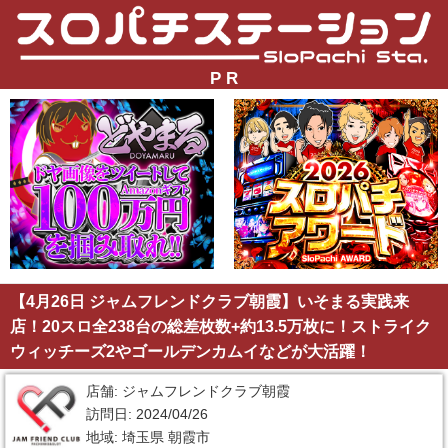
P R
【4月26日 ジャムフレンドクラブ朝霞】いそまる実践来
店！20スロ全238台の総差枚数+約13.5万枚に！ストライク
ウィッチーズ2やゴールデンカムイなどが大活躍！
店舗: ジャムフレンドクラブ朝霞
訪問日: 2024/04/26
地域: 埼玉県 朝霞市