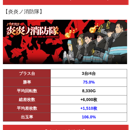
【炎炎ノ消防隊】
プラス台
3台/4台
勝率
75.0%
平均回転数
8,330G
総差枚数
+6,000枚
平均差枚数
+1,510枚
出玉率
106.0%