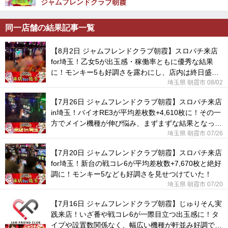
ジャムフレンドクラブ朝霞
同一店舗の結果記事一覧
【8月2日 ジャムフレンドクラブ朝霞】スロパチ来店
for埼玉！乙女5が出玉感・稼働率ともに優秀な結果
に！モンキー5も好調さを露わにし、店内は終日盛況
となった！
埼玉県 朝霞市 08/02
【7月26日 ジャムフレンドクラブ朝霞】スロパチ来店
in埼玉！バイオRE3が平均差枚数+4,610枚に！その一
方でメイン機種が伸び悩み、まずまずな結果となっ
た。
埼玉県 朝霞市 07/26
【7月20日 ジャムフレンドクラブ朝霞】スロパチ来店
for埼玉！新台の戦コレ6が平均差枚数+7,670枚と絶好
調に！モンキー5なども好調さを見せつけていた！
埼玉県 朝霞市 07/20
【7月16日 ジャムフレンドクラブ朝霞】じゅりそん実
践来店！いざ番や戦コレ6が一際目立つ出玉感に！タ
イプや設置数関係なく、幅広い機種が軒並み好調であ