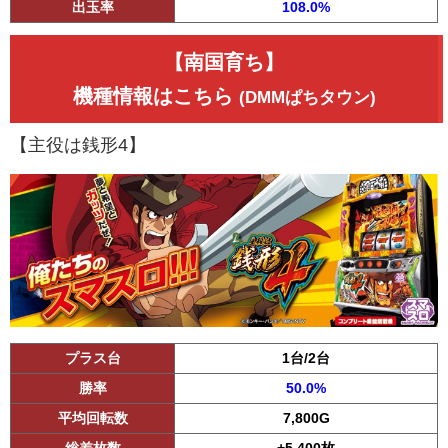
出玉率
108.0%
【南国育ち】
機種情報はこちら
(DMMぱちタウン)
【主役は銭形4】
プラス台
1台/2台
勝率
50.0%
平均回転数
7,800G