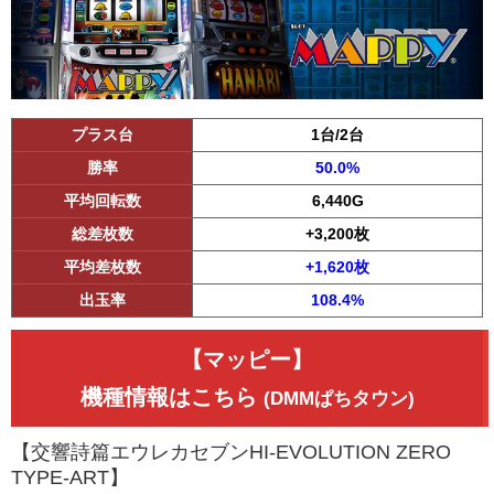
プラス台
1台/2台
勝率
50.0%
平均回転数
6,440G
総差枚数
+3,200枚
平均差枚数
+1,620枚
出玉率
108.4%
【マッピー】
機種情報はこちら
(DMMぱちタウン)
【交響詩篇エウレカセブンHI‐EVOLUTION ZERO
TYPE‐ART】